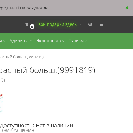
ередплаті на рахунок ФОП.
Твои подарки здесь.
0
ки
Удилища
Экипировка
Туризм
расный больш.(9991819)
красный больш.(9991819)
9)
Доступность: Нет в наличии
ТОВАР РАСПРОДАН