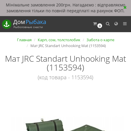
Мінімальне замовлення 200грн. Нагадаємо : відправляємо
замовлення тільки по повній передплаті на рахунок ФОП.
Дом
Рыбака
0
Рыболовные снасти
Главная
Карп, сом, толстолобик
Забота о карпе
Мат JRC Standart Unhooking Mat (1153594)
Мат JRC Standart Unhooking Mat
(1153594)
(код товара - 1153594)