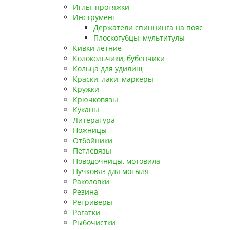
Иглы, протяжки
Инструмент
Держатели спиннинга на пояс
Плоскогубцы, мультитулы
Кивки летние
Колокольчики, бубенчики
Кольца для удилищ
Краски, лаки, маркеры
Кружки
Крючковязы
Куканы
Литература
Ножницы
Отбойники
Петлевязы
Поводочницы, мотовила
Пучковяз для мотыля
Раколовки
Резина
Ретриверы
Рогатки
Рыбочистки