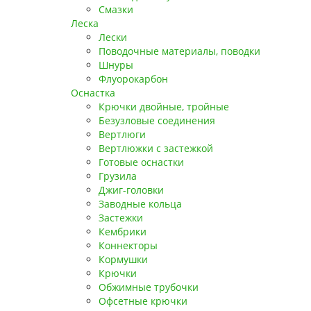
Смазки
Леска
Лески
Поводочные материалы, поводки
Шнуры
Флуорокарбон
Оснастка
Крючки двойные, тройные
Безузловые соединения
Вертлюги
Вертлюжки с застежкой
Готовые оснастки
Грузила
Джиг-головки
Заводные кольца
Застежки
Кембрики
Коннекторы
Кормушки
Крючки
Обжимные трубочки
Офсетные крючки