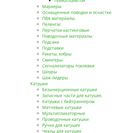
Технопланктон
Маркеры
Оснащенные поводки и оснастки
ПВА материалы
Пеленгас
Перчатки кастинговые
Поводочные материалы
Подсаки
Подставки
Ракеты, кобры
Свингеры
Сигнализаторы поклёвки
Шнуры
Шок-лидеры
Катушки
Безынерционные катушки
Запасные части для катушек
Катушки с бейтраннером
Матчевые катушки
Мультипликаторные
Проводочные катушки
Ручки для катушек
Чехлы для катушек