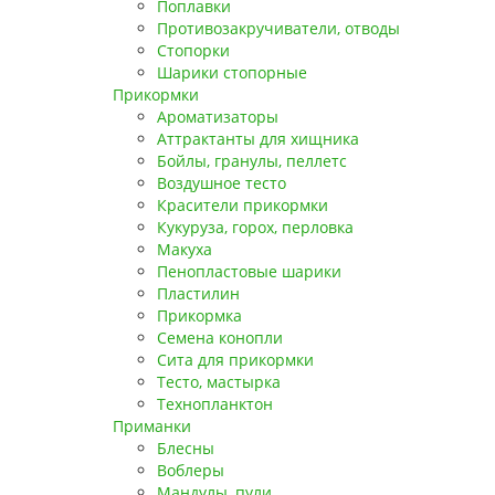
Поплавки
Противозакручиватели, отводы
Стопорки
Шарики стопорные
Прикормки
Ароматизаторы
Аттрактанты для хищника
Бойлы, гранулы, пеллетс
Воздушное тесто
Красители прикормки
Кукуруза, горох, перловка
Макуха
Пенопластовые шарики
Пластилин
Прикормка
Семена конопли
Сита для прикормки
Тесто, мастырка
Технопланктон
Приманки
Блесны
Воблеры
Мандулы, пули