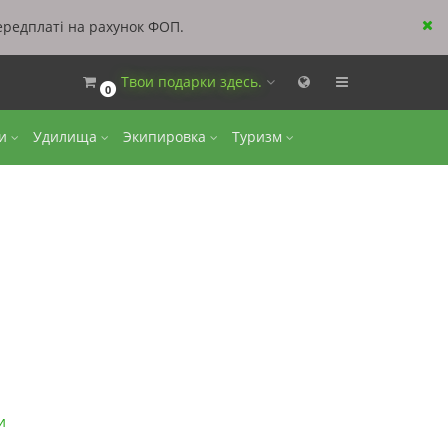
ередплаті на рахунок ФОП.
Твои подарки здесь.
0
ки
Удилища
Экипировка
Туризм
и