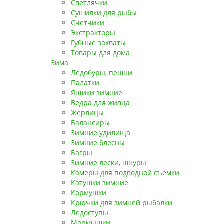
Светлячки
Сушилки для рыбы
Счетчики
Экстракторы
Губные захваты
Товары для дома
Зима
Ледобуры, пешни
Палатки
Ящики зимние
Ведра для живца
Жерлицы
Балансиры
Зимние удилища
Зимние блесны
Багры
Зимние лески, шнуры
Камеры для подводной съемки
Катушки зимние
Кормушки
Крючки для зимней рыбалки
Ледоступы
Мормышки