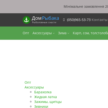
Мінімальне замовлення 20
Дом
Рыбака
(050)965-53-73
Контакт
Рыболовные снасти
Опт
Аксессуары
Зима
Карп, сом, толстоло
Опт
Аксессуары
Барахолка
Жидкая латка
Зажимы, щипцы
Зевники