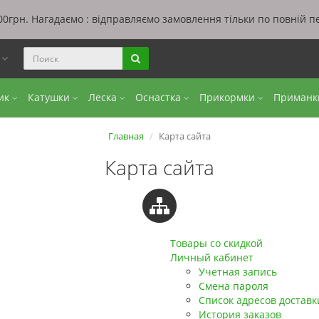
0грн. Нагадаємо : відправляємо замовлення тільки по повній п
ы
бик
Катушки
Леска
Оснастка
Прикормки
Приман
Главная
Карта сайта
Карта сайта
Товары со скидкой
Личный кабинет
Учетная запись
Смена пароля
Список адресов доставк
История заказов