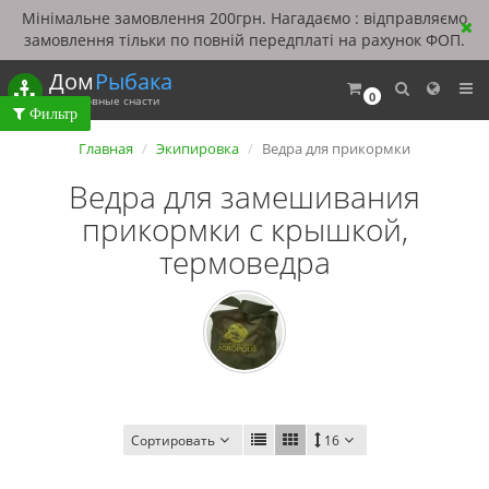
Мінімальне замовлення 200грн. Нагадаємо : відправляємо
замовлення тільки по повній передплаті на рахунок ФОП.
Дом
Рыбака
0
Рыболовные снасти
Главная
Экипировка
Ведра для прикормки
Ведра для замешивания
прикормки с крышкой,
термоведра
Сортировать
16