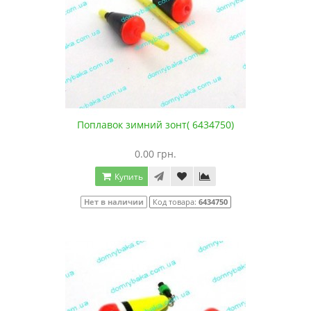
Поплавок зимний зонт( 6434750)
0.00 грн.
Купить
Нет в наличии
Код товара:
6434750