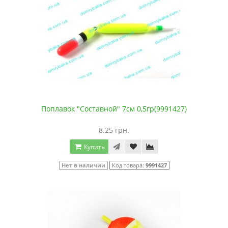
Поплавок "Составной" 7см 0,5гр(9991427)
8.25 грн.
Купить
Нет в наличии
Код товара:
9991427