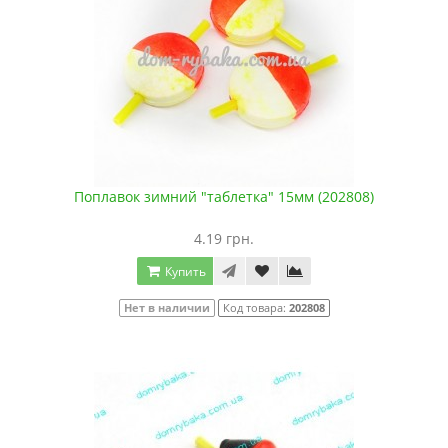
Поплавок зимний "таблетка" 15мм (202808)
4.19 грн.
Купить
Нет в наличии
Код товара:
202808