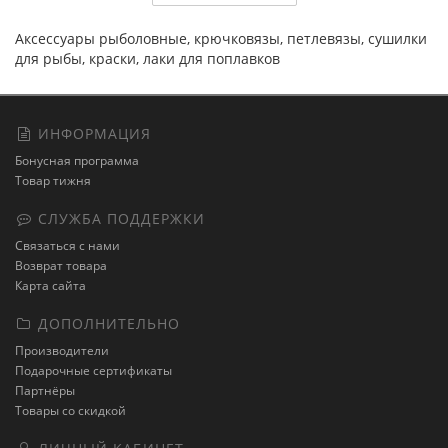
Аксессуары рыболовные, крючковязы, петлевязы, сушилки
для рыбы, краски, лаки для поплавков
ИНФОРМАЦИЯ
Бонусная программа
Товар тижня
СЛУЖБА ПОДДЕРЖКИ
Связаться с нами
Возврат товара
Карта сайта
ДОПОЛНИТЕЛЬНО
Производители
Подарочные сертификаты
Партнёры
Товары со скидкой