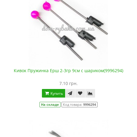
Кивок Пружинка Ерш 2-3гр 9см с шариком(9996294)
7.10 грн.
Купить
На складе
Код товара:
9996294