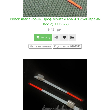
Кивок лавсановый Проф Монтаж 65мм 0.25-0.4грамм
U6512( 9995372)
9.43 грн.
Купить
Нет в наличии
Код товара:
9995372