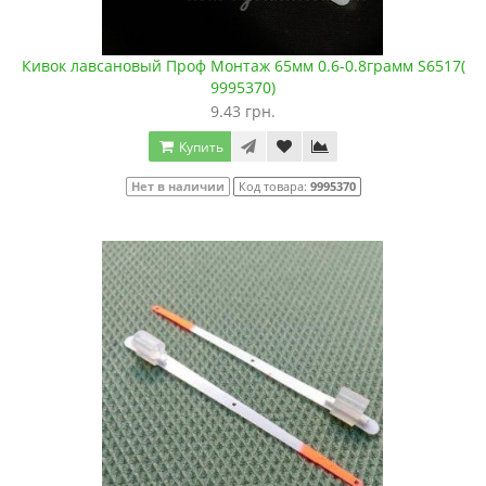
Кивок лавсановый Проф Монтаж 65мм 0.6-0.8грамм S6517(
9995370)
9.43 грн.
Купить
Нет в наличии
Код товара:
9995370