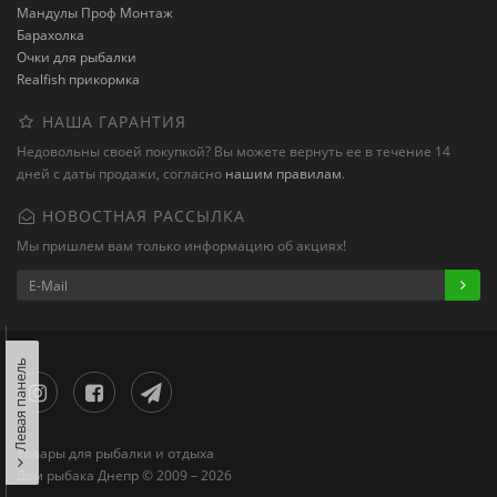
Мандулы Проф Монтаж
Барахолка
Очки для рыбалки
Realfish прикормка
НАША ГАРАНТИЯ
Недовольны своей покупкой? Вы можете вернуть ее в течение 14
дней с даты продажи, согласно
нашим правилам
.
НОВОСТНАЯ РАССЫЛКА
Мы пришлем вам только информацию об акциях!
Левая панель
Товары для рыбалки и отдыха
Дом рыбака Днепр © 2009 – 2026