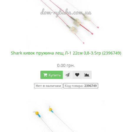
Shark кивок пружина лещ Л-1 22см 0,8-3.5гр (2396749)
0.00 грн.
Купить
Нет в наличии
Код товара:
2396749