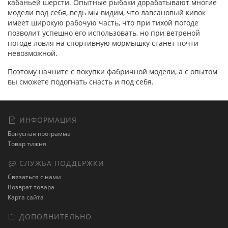
кабаньей шерсти. Опытные рыбаки дорабатывают многие
модели под себя, ведь мы видим, что лавсановый кивок
имеет широкую рабочую часть, что при тихой погоде
позволит успешно его использовать, но при ветреной
погоде ловля на спортивную мормышку станет почти
невозможной.
Поэтому начните с покупки фабричной модели, а с опытом
вы сможете подогнать снасть и под себя.
ИНФОРМАЦИЯ
Бонусная программа
Товар тижня
СЛУЖБА ПОДДЕРЖКИ
Связаться с нами
Возврат товара
Карта сайта
ДОПОЛНИТЕЛЬНО