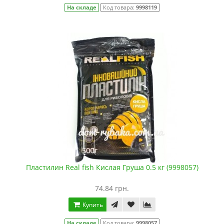
На складе
Код товара:
9998119
Пластилин Real fish Кислая Груша 0.5 кг (9998057)
74.84 грн.
Купить
На складе
Код товара:
9998057