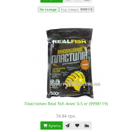
На складе
Код товара:
9998118
Пластилин Real fish Анис 0.5 кг (9998119)
74.84 грн.
Купить