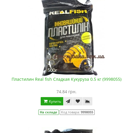
Пластилин Real fish Сладкая Кукуруза 0.5 кг (9998055)
74.84 грн.
Купить
На складе
Код товара:
9998055