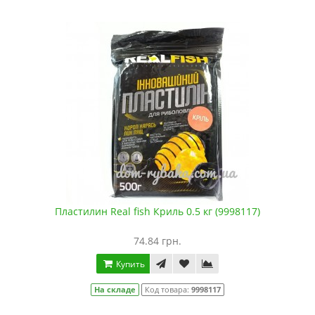
Пластилин Real fish Криль 0.5 кг (9998117)
74.84 грн.
Купить
На складе
Код товара:
9998117