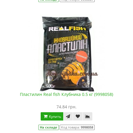
Пластилин Real fish Клубника 0.5 кг (9998058)
74.84 грн.
Купить
На складе
Код товара:
9998058