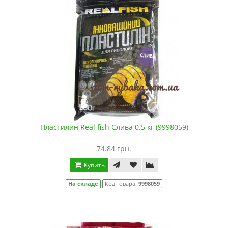
Пластилин Real fish Слива 0.5 кг (9998059)
74.84 грн.
Купить
На складе
Код товара:
9998059