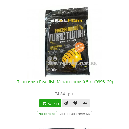
Пластилин Real fish Мегаспеции 0.5 кг (9998120)
74.84 грн.
Купить
На складе
Код товара:
9998120