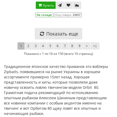
Купить
На складе
Код товара:
23657
Показать еще
1
2
3
4
5
6
7
8
9
>
>|
Показано с 1 по 16 из 150 (всего 10 страниц)
Традиционное японское качество приманок это воблеры
Zipbaits, появившиеся на рынке Украины в хорошем
ассортименте примерно 15лет назад. Хорошая
представленность и хиты, которые позволяли даже
новичку освоить ловлю твичингом модели Orbit 80.
Грамотная подача рекомендаций по использванию
опытным рыбаком Алексеем Шаниным представлющим
все новинки компании с особым акцентом именно на
твичинг и вот Орбитом 80 щуку ловят все опытные и
начинающие рыбаки.