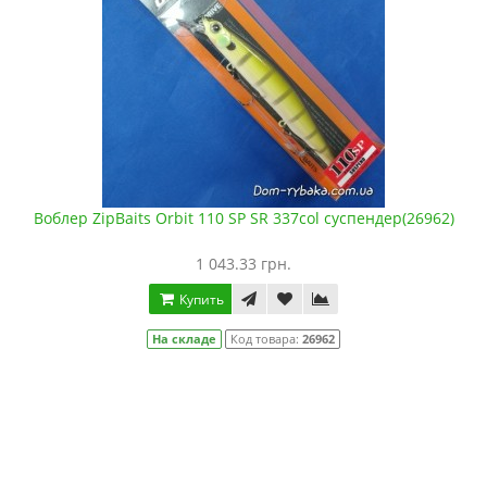
Воблер ZipBaits Orbit 110 SP SR 337col суспендер(26962)
1 043.33 грн.
Купить
На складе
Код товара:
26962