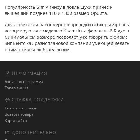
Популярность Биг минноу в ловле щуки принес и
вышедший позднее 110 и 130й размер Орбита.
Для любителей равномерной проводки воблеры Zipbaits
ассоциируются с моделью Khamsin, а форелевый Rigge в
минимальном размере позволяет уже говорить о фирме
ЗипБейтс как разноплановой компании умеющей делать
приманки для любых условий.
ИНФОРМАЦИЯ
Бонусная программа
Товар тижня
СЛУЖБА ПОДДЕРЖКИ
Связаться с нами
Возврат товара
Карта сайта
ДОПОЛНИТЕЛЬНО