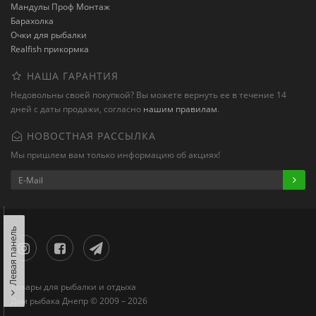
Мандулы Проф Монтаж
Барахолка
Очки для рыбалки
Realfish прикормка
НАША ГАРАНТИЯ
Недовольны своей покупкой? Вы можете вернуть ее в течение 14
дней с даты продажи, согласно
нашим правилам
.
НОВОСТНАЯ РАССЫЛКА
Мы пришлем вам только информацию об акциях!
Левая панель
Товары для рыбалки и отдыха
Дом рыбака Днепр © 2009 – 2026