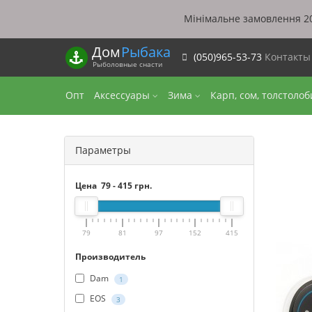
Мінімальне замовлення 20
Дом
Рыбака
(050)965-53-73
Контакт
Рыболовные снасти
Опт
Аксессуары
Зима
Карп, сом, толстоло
Параметры
Цена
79
-
415
грн.
79
81
97
152
415
Производитель
Dam
1
EOS
3