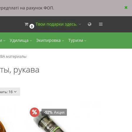
ередплаті на рахунок ФОП.
Твои подарки здесь.
0
ки
Удилища
Экипировка
Туризм
ВА материалы
ты, рукава
вать:
16
-52%
Акция