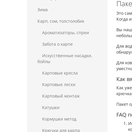
Паке
Зима
Это са
Когда 
Карп, сом, толстолобик
Вы нашл
Ароматизаторы, спреи
неболь
Забота о карпе
Для вод
обнару
Искусственные насадки,
бойлы
Для ков
уместна
Карповые кресла
Как в
Карповые лески
Как уже
крючка 
Карповый монтаж
Пакет о
Катушки
FAQ п
Кормушки метод
И
к
Крючки для карпа