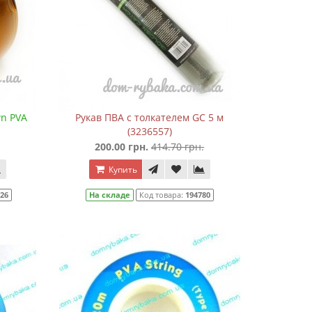
n PVA
Рукав ПВА с толкателем GC 5 м
(3236557)
200.00 грн.
414.70 грн.
Купить
726
На складе
Код товара:
194780