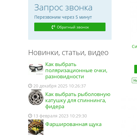
23:47 08.08.2026
Запрос звонка
Покупатель из города Велика
Перезвоним через 5 минут
Березовиця оформил заказ на
Пенорезина Польский пенопласт
Обратный звонок
6х5мм миди 10шт (9996828)
и еще 5 товаров
Подарок!
17:49 07.08.2026
Си
Новинки, статьи, видео
Покупатель из города Велика
Березовиця авторизовался
Как выбрать
17:39 07.08.2026
поляризационные очки,
разновидности
Покупатель из города Велика
Н
Березовиця сбросил пароль от
20 декабря 2025 10:26:37
учетной записи
Как выбрать рыболовную
17:38 07.08.2026
катушку для спиннинга,
фидера
Покупатель из города Велика
Березовиця запросил новый
13 февраля 2023 10:29:30
пароль
Фаршированная щука
17:38 07.08.2026
Покупатель из города Дніпро