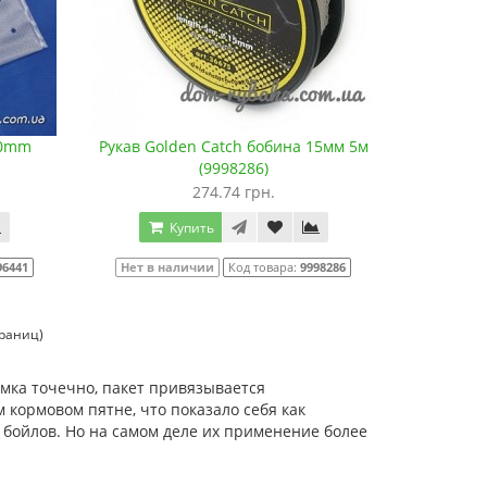
00mm
Рукав Golden Catch бобина 15мм 5м
(9998286)
274.74 грн.
Купить
96441
Нет в наличии
Код товара:
9998286
траниц)
мка точечно, пакет привязывается
 кормовом пятне, что показало себя как
бойлов. Но на самом деле их применение более