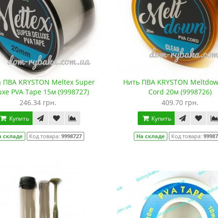
 ПВА KRYSTON Meltex Super
Нить ПВА KRYSTON Meltdow
uxe PVA Tape 15м (9998727)
Cord 20м (9998726)
246.34 грн.
409.70 грн.
Купить
Купить
а складе
Код товара:
9998727
На складе
Код товара:
9998