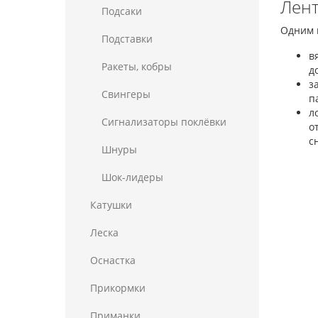
Лент
Подсаки
Одним 
Подставки
в
Ракеты, кобры
д
з
Свингеры
п
л
Сигнализаторы поклёвки
о
с
Шнуры
Шок-лидеры
Катушки
Леска
Оснастка
Прикормки
Приманки