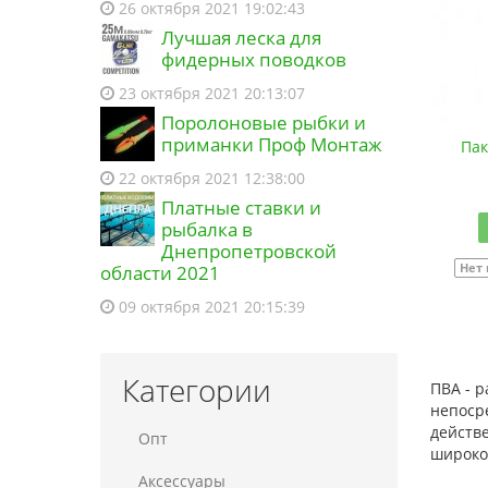
26 октября 2021 19:02:43
оформил заказ на
Снасть донная
Лучшая леска для
"Резинка в сборе" 5 крючков 250гр
фидерных поводков
+ пружина нерж (9997152)
15:05 07.08.2026
23 октября 2021 20:13:07
Поролоновые рыбки и
Покупатель из города Дніпро
приманки Проф Монтаж
Пак
зарегистрировал новый аккаунт
15:05 07.08.2026
22 октября 2021 12:38:00
Платные ставки и
рыбалка в
Днепропетровской
Нет
области 2021
09 октября 2021 20:15:39
Категории
ПВА - 
непосре
действ
Опт
широко
Аксессуары