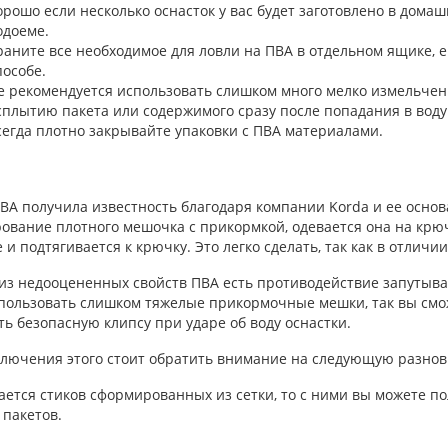
орошо если несколько оснасток у вас будет заготовлено в домаш
одоеме.
раните все необходимое для ловли на ПВА в отдельном ящике, 
пособе.
е рекомендуется использовать слишком много мелко измельченн
сплытию пакета или содержимого сразу после попадания в воду
сегда плотно закрывайте упаковки с ПВА материалами.
ь
ВА получила известность благодаря компании Korda и ее основ
ование плотного мешочка с прикормкой, одевается она на крюч
 и подтягивается к крючку. Это легко сделать, так как в отличи
из недооцененных свойств ПВА есть противодействие запутыван
пользовать слишком тяжелые прикормочные мешки, так вы смож
ь безопасную клипсу при ударе об воду оснастки.
лючения этого стоит обратить внимание на следующую разнови
ается стиков сформированных из сетки, то с ними вы можете по
 пакетов.