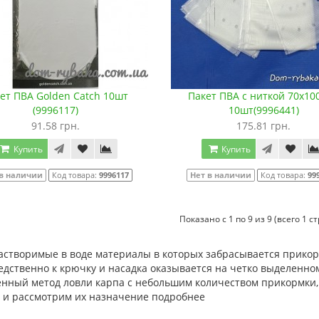
ет ПВА Golden Catch 10шт
Пакет ПВА с ниткой 70х1
(9996117)
10шт(9996441)
91.58 грн.
175.81 грн.
Купить
Купить
 в наличии
Код товара:
9996117
Нет в наличии
Код товара:
99
Показано с 1 по 9 из 9 (всего 1 с
растворимые в воде материалы в которых забрасывается прикор
дственно к крючку и насадка оказывается на четко выделенном
енный метод ловли карпа с небольшим количеством прикормки, 
 и рассмотрим их назначение подробнее