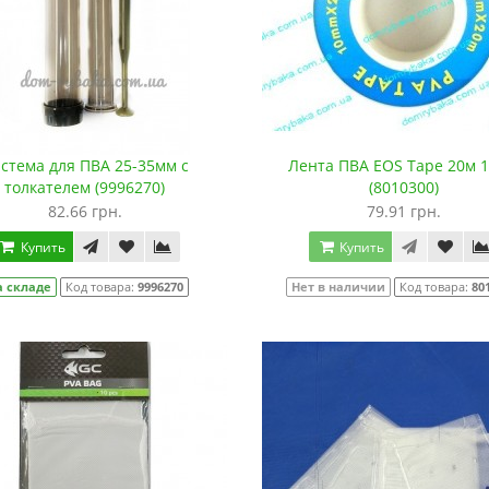
стема для ПВА 25-35мм с
Лента ПВА EOS Tape 20м 
толкателем (9996270)
(8010300)
82.66 грн.
79.91 грн.
Купить
Купить
а складе
Код товара:
9996270
Нет в наличии
Код товара:
80