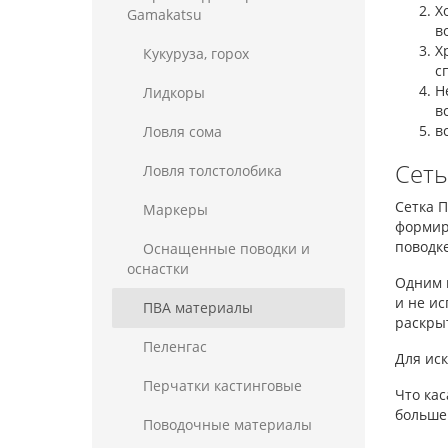
Х
Gamakatsu
в
Х
Кукуруза, горох
с
Н
Лидкоры
в
в
Ловля сома
Сет
Ловля толстолобика
Сетка П
Маркеры
формир
поводке
Оснащенные поводки и
оснастки
Одним 
и не ис
ПВА материалы
раскрыт
Пеленгас
Для иск
Перчатки кастинговые
Что кас
больше
Поводочные материалы