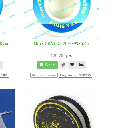
10мм
Нить ПВА EOS 20м(9992675)
120.76 грн.
Купить
10300
Нет в наличии
Код товара:
9992675