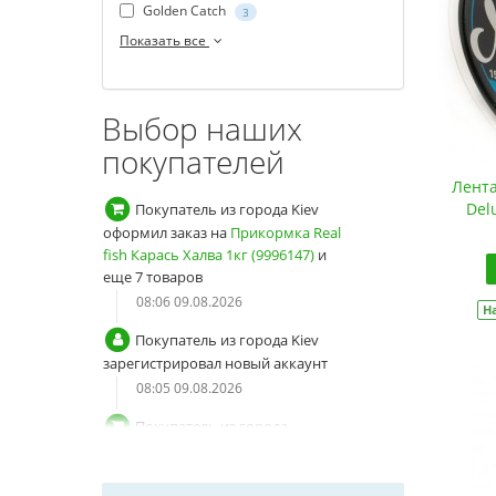
Golden Catch
3
Показать все
Выбор наших
покупателей
Лента
Del
Покупатель из города Kiev
зарегистрировал новый аккаунт
08:05 09.08.2026
Покупатель из города
Н
Пивденне оформил заказ на
Хлыст
карбоновый цельный Solid
(9996053)
и еще 3 товара
23:48 08.08.2026
Покупатель из города
Пивденне зарегистрировал новый
аккаунт