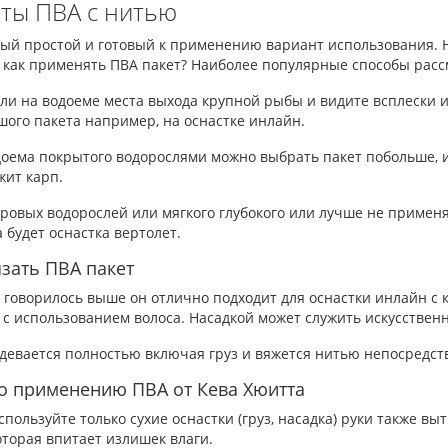
ты ПВА с нитью
мый простой и готовый к применению вариант использования. 
и как применять ПВА пакет? Наиболее популярные способы рас
и на водоеме места выхода крупной рыбы и видите всплески и и
шого пакета например, на оснастке инлайн.
оема покрытого водорослями можно выбрать пакет побольше, и 
жит карп.
ровых водорослей или мягкого глубокого или лучше не применя
 будет оснастка вертолет.
язать ПВА пакет
 говорилось выше он отлично подходит для оснастки инлайн с
с использованием волоса. Насадкой может служить искусственн
девается полностью включая груз и вяжется нитью непосредств
о применению ПВА от Кева Хюитта
спользуйте только сухие оснастки (груз, насадка) руки также в
оторая впитает излишек влаги.