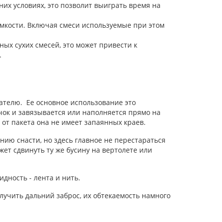
них условиях, это позволит выиграть время на
емкости. Включая смеси используемые при этом
ых сухих смесей, это может привести к
.
ателю. Ее основное использование это
ок и завязывается или наполняется прямо на
и от пакета она не имеет запаянных краев.
ию снасти, но здесь главное не перестараться
ет сдвинуть ту же бусину на вертолете или
дность - лента и нить.
лучить дальний заброс, их обтекаемость намного