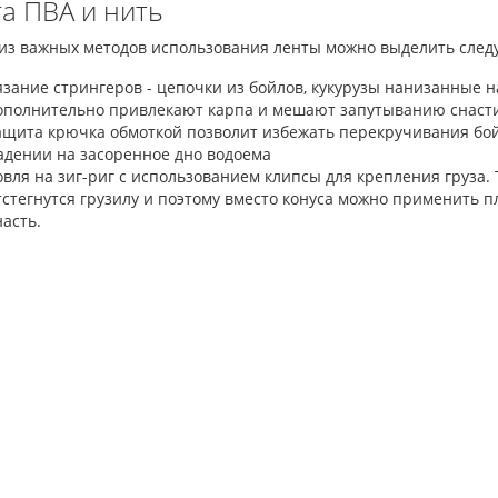
а ПВА и нить
из важных методов использования ленты можно выделить сле
язание стрингеров - цепочки из бойлов, кукурузы нанизанные 
ополнительно привлекают карпа и мешают запутыванию снаст
ащита крючка обмоткой позволит избежать перекручивания бой
адении на засоренное дно водоема
овля на зиг-риг с использованием клипсы для крепления груза.
тстегнутся грузилу и поэтому вместо конуса можно применить п
насть.