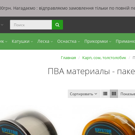
0грн. Нагадаємо : відправляємо замовлення тільки по повній п
ы
бик
Катушки
Леска
Оснастка
Прикормки
Приман
Главная
Карп, сом, толстолобик
П
ПВА материалы - паке
Сортировать
Показы