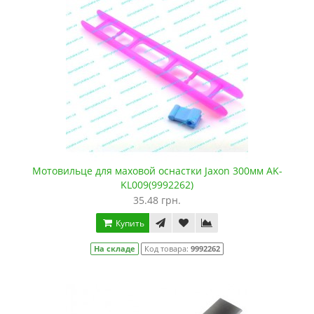
Мотовильце для маховой оснастки Jaxon 300мм AK-
KL009(9992262)
35.48 грн.
Купить
На складе
Код товара:
9992262