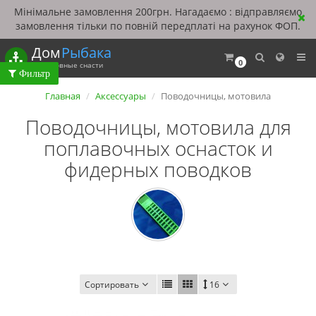
Мінімальне замовлення 200грн. Нагадаємо : відправляємо
замовлення тільки по повній передплаті на рахунок ФОП.
Дом
Рыбака
0
Рыболовные снасти
Главная
Аксессуары
Поводочницы, мотовила
Поводочницы, мотовила для
поплавочных оснасток и
фидерных поводков
Сортировать
16