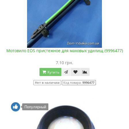
Мотовило EOS пристежное для маховых удилищ (9996477)
7.10 грн.
Купить
Нет в наличии
Код товара:
9996477
Популярный