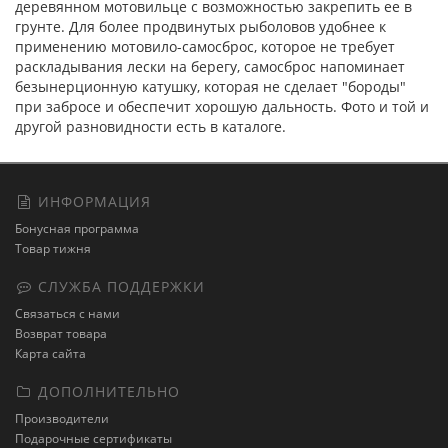
деревянном мотовильце с возможностью закрепить ее в
грунте. Для более продвинутых рыболовов удобнее к
применению мотовило-самосброс, которое не требует
раскладывания лески на берегу, самосброс напоминает
безынерционную катушку, которая не сделает "бороды"
при забросе и обеспечит хорошую дальность. Фото и той и
другой разновидности есть в каталоге.
ИНФОРМАЦИЯ
Бонусная программа
Товар тижня
СЛУЖБА ПОДДЕРЖКИ
Связаться с нами
Возврат товара
Карта сайта
ДОПОЛНИТЕЛЬНО
Производители
Подарочные сертификаты