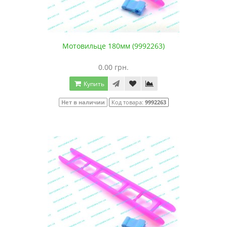
Мотовильце 180мм (9992263)
0.00 грн.
Купить
Нет в наличии
Код товара:
9992263