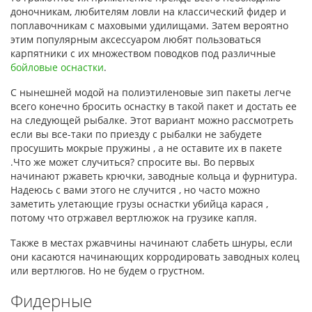
доночникам, любителям ловли на классический фидер и
поплавочникам с маховыми удилищами. Затем вероятно
этим популярным аксессуаром любят пользоваться
карпятники с их множеством поводков под различные
бойловые оснастки
.
С нынешней модой на полиэтиленовые зип пакеты легче
всего конечно бросить оснастку в такой пакет и достать ее
на следующей рыбалке. Этот вариант можно рассмотреть
если вы все-таки по приезду с рыбалки не забудете
просушить мокрые пружины , а не оставите их в пакете
.Что же может случиться? спросите вы. Во первых
начинают ржаветь крючки, заводные кольца и фурнитура.
Надеюсь с вами этого не случится , но часто можно
заметить улетающие грузы оснастки убийца карася ,
потому что отржавел вертлюжок на грузике капля.
Также в местах ржавчины начинают слабеть шнуры, если
они касаются начинающих корродировать заводных колец
или вертлюгов. Но не будем о грустном.
Фидерные