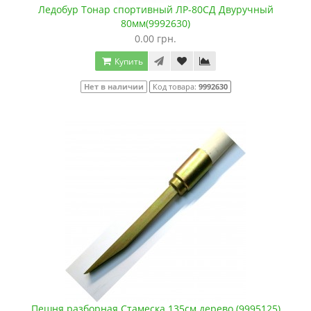
Ледобур Тонар спортивный ЛР-80СД Двуручный
80мм(9992630)
0.00 грн.
Купить
Нет в наличии
Код товара:
9992630
Пешня разборная Стамеска 135см дерево (9995125)