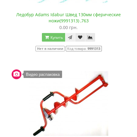
Ледобур Adams Idabur Швед 130мм сферические
ножи(9991313) ,763
0.00 грн.
Купить
Нет в наличии
Код товара:
9991313
Видео распаковка