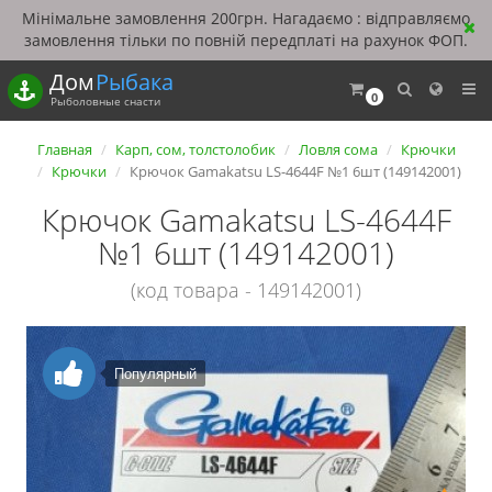
Мінімальне замовлення 200грн. Нагадаємо : відправляємо
замовлення тільки по повній передплаті на рахунок ФОП.
Дом
Рыбака
0
Рыболовные снасти
Главная
Карп, сом, толстолобик
Ловля сома
Крючки
Крючки
Крючок Gamakatsu LS-4644F №1 6шт (149142001)
Крючок Gamakatsu LS-4644F
№1 6шт (149142001)
(код товара - 149142001)
Популярный