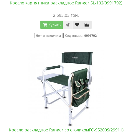
Кресло карпятника раскладное Ranger SL-102(9991792)
2 593.03 грн.
Купить
Нет в наличии
Код товара:
9991792
Кресло раскладное Ranger cо столикомFC-95200S(29911)