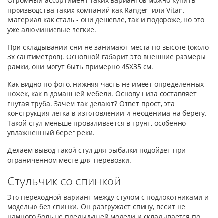
Огромный ассортимент таких вариантов можно купить
производства таких компаний как Ranger или Vitan.
Материал как сталь - они дешевле, так и подороже, но это
уже алюминиевые легкие.
При складывании они не занимают места по высоте (около
3х сантиметров). Основной габарит это внешние размеры
рамки, они могут быть примерно 45Х35 см.
Как видно по фото, нижняя часть не имеет определенных
ножек, как в домашней мебели. Основу низа составляет
гнутая труба. Зачем так делают? Ответ прост, эта
конструкция легка в изготовлении и неоценима на берегу.
Такой стул меньше проваливается в грунт, особенно
увлажненный берег реки.
Делаем вывод такой стул для рыбалки подойдет при
ограниченном месте для перевозки.
Стульчик со спинкой
Это переходной вариант между стулом с подлокотниками и
моделью без спинки. Он разгружает спину, весит не
намного больше предыдущей модели и складывается по