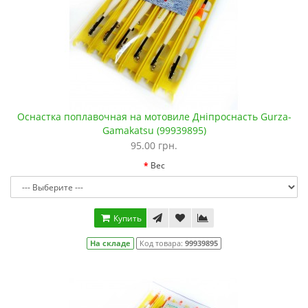
Оснастка поплавочная на мотовиле Дніпроснасть Gurza-
Gamakatsu (99939895)
95.00 грн.
Вес
Купить
На складе
Код товара:
99939895