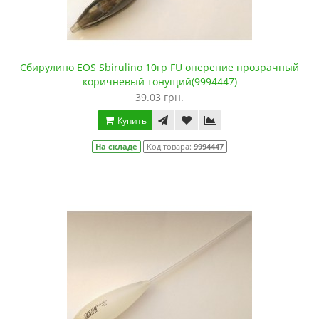
Сбирулино EOS Sbirulino 10гр FU оперение прозрачный
коричневый тонущий(9994447)
39.03 грн.
Купить
На складе
Код товара:
9994447