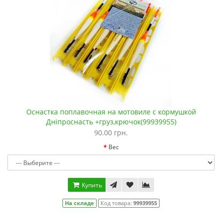
Оснастка поплавочная на мотовиле с кормушкой
Дніпроснасть +груз,крючок(99939955)
90.00 грн.
Вес
Купить
На складе
Код товара:
99939955