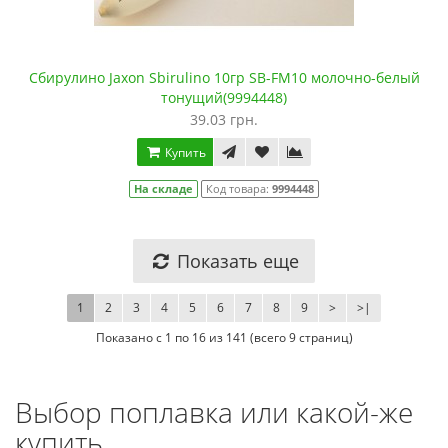
Сбирулино Jaxon Sbirulino 10гр SB-FM10 молочно-белый
тонущий(9994448)
39.03 грн.
Купить
На складе
Код товара:
9994448
Показать еще
1
2
3
4
5
6
7
8
9
>
>|
Показано с 1 по 16 из 141 (всего 9 страниц)
Выбор поплавка или какой-же
купить