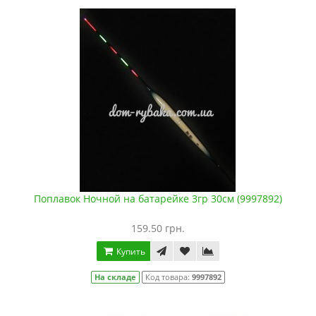
Поплавок Ночной на батарейке 3гр 30см (9997892)
159.50 грн.
Купить
На складе
Код товара:
9997892