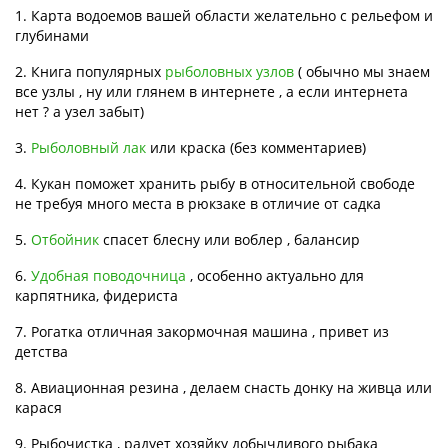
1. Карта водоемов вашей области желательно с рельефом и
глубинами
2. Книга популярных
рыболовных узлов
( обычно мы знаем
все узлы , ну или глянем в интернете , а если интернета
нет ? а узел забыт)
3.
Рыболовный лак
или краска (без комментариев)
4. Кукан поможет хранить рыбу в относительной свободе
не требуя много места в рюкзаке в отличие от садка
5.
Отбойник
спасет блесну или воблер , балансир
6.
Удобная поводочница
, особенно актуально для
карпятника, фидериста
7. Рогатка отличная закормочная машина , привет из
детства
8. Авиационная резина , делаем снасть донку на живца или
карася
9. Рыбочистка , радует хозяйку добычливого рыбака