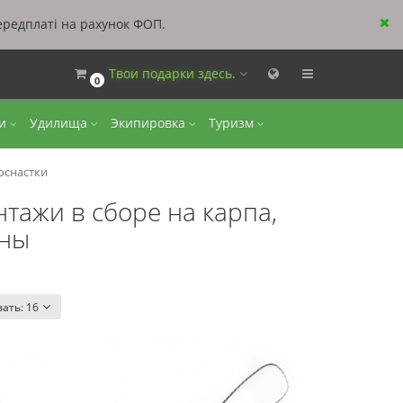
ередплаті на рахунок ФОП.
Твои подарки здесь.
0
ки
Удилища
Экипировка
Туризм
оснастки
тажи в сборе на карпа,
ины
вать:
16