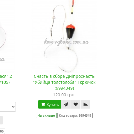
ася" 2
Снасть в сборе Дніпроснасть
7105)
"Убийца толстолоба" 1крючок
(9994349)
120.00 грн.
Купить
На складе
Код товара:
9994349
105