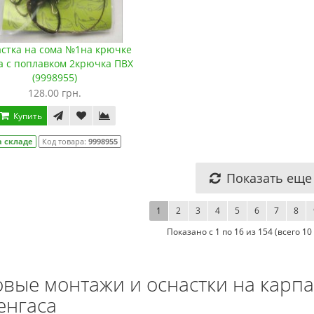
стка на сома №1на крючке
a с поплавком 2крючка ПВХ
(9998955)
128.00 грн.
Купить
а складе
Код товара:
9998955
Показать еще
1
2
3
4
5
6
7
8
Показано с 1 по 16 из 154 (всего 1
овые монтажи и оснастки на карпа,
енгаса