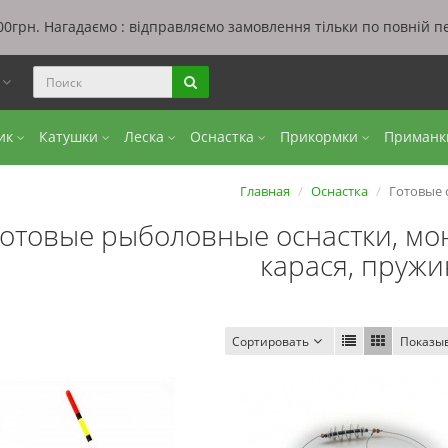
0грн. Нагадаємо : відправляємо замовлення тільки по повній п
ы
бик
Катушки
Леска
Оснастка
Прикормки
Приман
Главная
Оснастка
Готовые 
отовые рыболовные оснастки, мон
карася, пруж
Сортировать
Показы