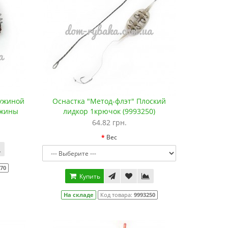
ружиной
Оснастка "Метод-флэт" Плоский
ужины
лидкор 1крючок (9993250)
64.82 грн.
Вес
770
Купить
На складе
Код товара:
9993250