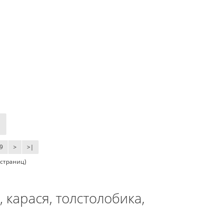
9
>
>|
0 страниц)
 карася, толстолобика,