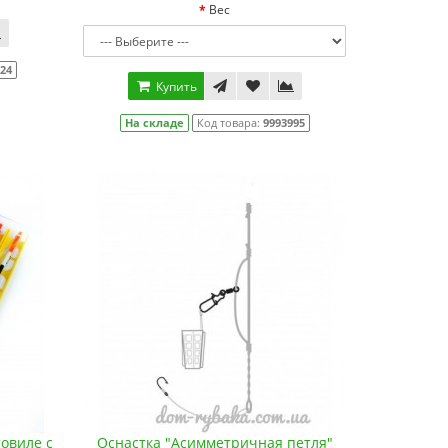
Вес
324
Купить
На складе
Код товара:
9993995
овиле с
Оснастка "Асимметричная петля"