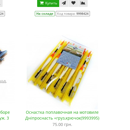
Купить
424
На складе
Код товара:
9998424
сборе
Оснастка поплавочная на мотовиле
уж. 3
Дніпроснасть +груз,крючок(9993995)
75.00 грн.