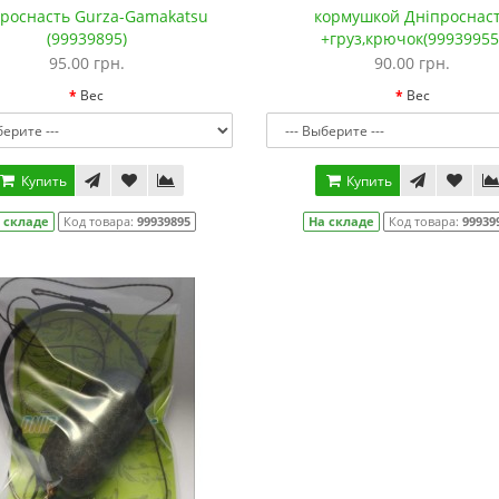
роснасть Gurza-Gamakatsu
кормушкой Дніпроснас
(99939895)
+груз,крючок(99939955
95.00 грн.
90.00 грн.
Вес
Вес
Купить
Купить
 складе
Код товара:
99939895
На складе
Код товара:
99939