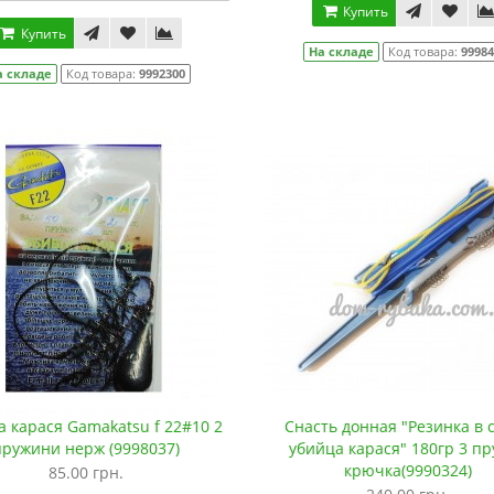
Купить
Купить
На складе
Код товара:
9998
а складе
Код товара:
9992300
 карася Gamakatsu f 22#10 2
Снасть донная "Резинка в 
пружини нерж (9998037)
убийца карася" 180гр 3 пр
крючка(9990324)
85.00 грн.