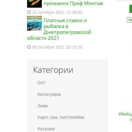
приманки Проф Монтаж
23:46 03.08.2026
22 октября 2021 12:38:00
Покупатель из города Сваричів
Платные ставки и
Н
оформил заказ на
Хлист
рыбалка в
стеклопластіковий Solid для
Днепропетровской
ремонту вудилища (9997259)
области 2021
17:56 06.08.2026
09 октября 2021 20:15:39
Категории
Опт
Аксессуары
Зима
Убийца
Карп, сом, толстолобик
Катушки