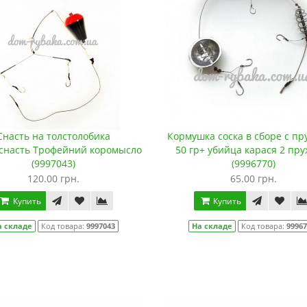
Снасть на толстолобика
Кормушка соска в сборе с п
снасть Трофейний коромысло
50 гр+ убийца карася 2 пр
(9997043)
(9996770)
120.00 грн.
65.00 грн.
Купить
Купить
а складе
Код товара:
9997043
На складе
Код товара:
9996