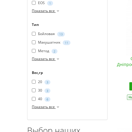
EOS
1
Показать все
Тип
Бойловая
13
Макушатник
11
Метод
2
Показать все
Дніпро
Вес,гр
20
3
30
3
Н
40
6
Показать все
Выбор наших