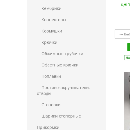
Дніп
Кембрики
Коннекторы
Кормушки
Крючки
Обжимные трубочки
На
Офсетные крючки
Поплавки
Противозакручиватели,
отводы
Стопорки
Шарики стопорные
Прикормки