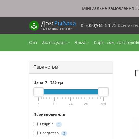
Мінімальне замовлення 20
Дом
Рыбака
(050)965-53-73
Контакт
Рыболовные снасти
Опт
Аксессуары
Зима
Карп, сом, толстоло
Параметры
Г
Цена
7
-
780
грн.
7
13
74
283
780
Производитель
Dolphin
1
Energofish
2