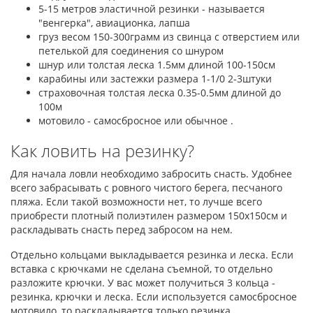
5-15 метров эластичной резинки - называется
"венгерка", авиационка, лапша
груз весом 150-300грамм из свинца с отверстием или
петелькой для соединения со шнуром
шнур или толстая леска 1.5мм длиной 100-150см
карабины или застежки размера 1-1/0 2-3штуки
страховочная толстая леска 0.35-0.5мм длиной до
100м
мотовило - самосбросное или обычное .
Как ловить на резинку?
Для начала ловли необходимо забросить снасть. Удобнее
всего забрасывать с ровного чистого берега, песчаного
пляжа. Если такой возможности нет, то лучше всего
приобрести плотный полиэтилен размером 150х150см и
раскладывать снасть перед забросом на нем.
Отдельно кольцами выкладывается резинка и леска. Если
вставка с крючками не сделана съемной, то отдельно
разложите крючки. У вас может получиться 3 кольца -
резинка, крючки и леска. Если используется самосбросное
мотовило, то раскладывается только резинка.