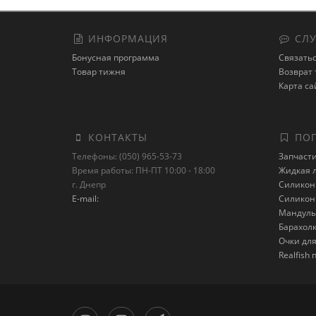
ИНФОРМАЦИЯ
СЛУ
Бонусная программа
Связатьс
Товар тижня
Возврат 
Карта са
КОНТАКТЫ
ПОП
Телефоны: (050) 965-53-73
Запчаст
Время работы: ПН-ПТ 10:00 - 18:00
Жидкая 
г. Днепр
Силикон 
E-mail:
Силикон 
Мандулы
Барахол
Очки дл
Realfish