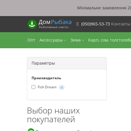
Мінімальне замовлення 20
Дом
Рыбака
(050)965-53-73
Контакт
Рыболовные снасти
Опт
Аксессуары
Зима
Карп, сом, толстоло
Параметры
Производитель
Fish Dream
4
Выбор наших
покупателей