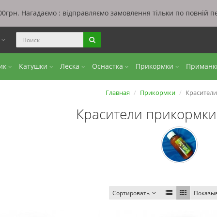
0грн. Нагадаємо : відправляємо замовлення тільки по повній п
ы
бик
Катушки
Леска
Оснастка
Прикормки
Приман
Главная
Прикормки
Красител
Красители прикормк
Сортировать
Показы