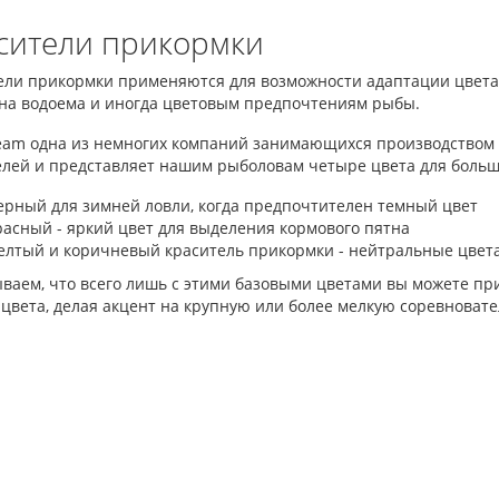
сители прикормки
ели прикормки применяются для возможности адаптации цвета
дна водоема и иногда цветовым предпочтениям рыбы.
ream одна из немногих компаний занимающихся производством
елей и представляет нашим рыболовам четыре цвета для больш
ерный для зимней ловли, когда предпочтителен темный цвет
расный - яркий цвет для выделения кормового пятна
елтый и коричневый краситель прикормки - нейтральные цвета
ываем, что всего лишь с этими базовыми цветами вы можете пр
цвета, делая акцент на крупную или более мелкую соревноват