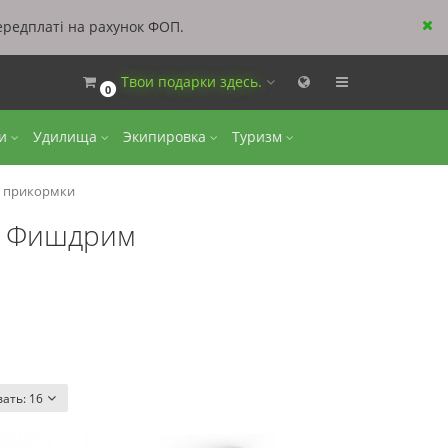
ередплаті на рахунок ФОП.
Твои подарки здесь.
0
ки
Удилища
Экипировка
Туризм
и прикормки
и Фишдрим
вать:
16