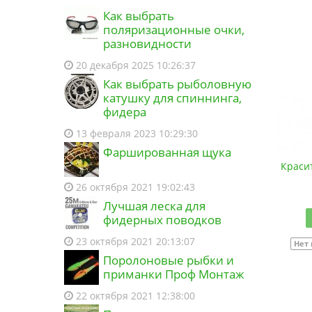
16:56 05.08.2026
Как выбрать
поляризационные очки,
Покупатель оформил заказ на
разновидности
Снасть на толстолоба "Корзина-
Глобус" набор 2 штуки в коробке
20 декабря 2025 10:26:37
(9997198)
Как выбрать рыболовную
16:02 05.08.2026
катушку для спиннинга,
фидера
Покупатель оформил заказ на
Жерлица разборная ПФ (9995382)
13 февраля 2023 10:29:30
22:43 04.08.2026
Фаршированная щука
Покупатель из города Київ
Красит
зарегистрировал новый аккаунт
26 октября 2021 19:02:43
22:21 04.08.2026
Лучшая леска для
фидерных поводков
Покупатель оформил заказ на
Воблер Strike Pro Baby Pro EG-
23 октября 2021 20:13:07
Нет
036F(022PT)(9996699)
и еще 1 товар
Поролоновые рыбки и
14:57 04.08.2026
приманки Проф Монтаж
Покупатель оформил заказ на
22 октября 2021 12:38:00
Повітряне тісто Cukk Puffi Honey