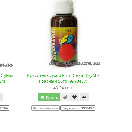
 DryMix
Краситель сухой Fish Dream DryMix
64)
красный 50гр (9990457)
43.54 грн.
Купить
93964
Нет в наличии
Код товара:
9990457