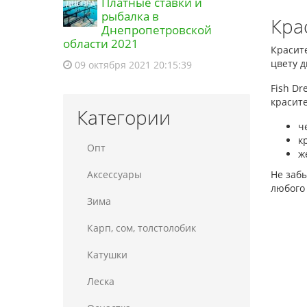
Платные ставки и
Мед 30гр МІНІ (531318)
и еще 4
рыбалка в
товара
Кра
Днепропетровской
23:46 03.08.2026
области 2021
Красит
цвету 
09 октября 2021 20:15:39
Fish D
красит
Категории
ч
к
Опт
ж
Аксессуары
Не заб
любого 
Зима
Карп, сом, толстолобик
Катушки
Леска