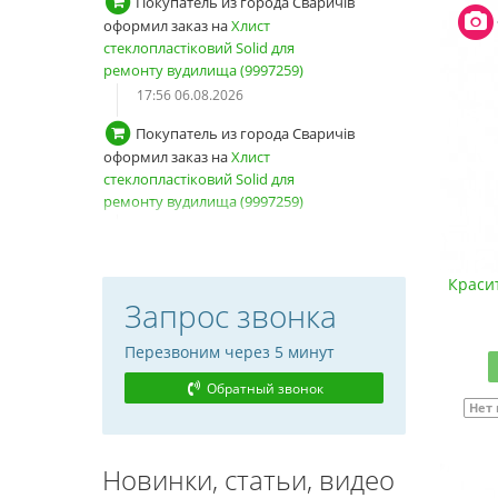
Покупатель из города Сваричів
оформил заказ на
Хлист
стеклопластіковий Solid для
ремонту вудилища (9997259)
17:54 06.08.2026
Покупатель из города Сваричів
зарегистрировал новый аккаунт
Красит
17:53 06.08.2026
Запрос звонка
Покупатель из города Київ
авторизовался
Перезвоним через 5 минут
13:04 06.08.2026
Обратный звонок
Нет
Покупатель оформил заказ на
Снасть на товстолоба "Кошик-
Глобус" набір 2 штуки в коробці
Новинки, статьи, видео
(9997198)
и еще 1 товар