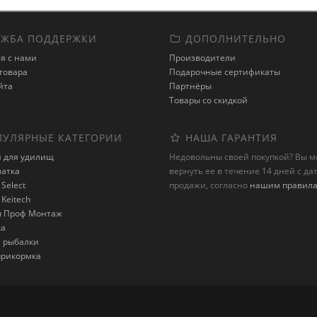
ЖБА ПОДДЕРЖКИ
ДОПОЛНИТЕЛЬНО
я с нами
Производители
товара
Подарочные сертификаты
йта
Партнёры
Товары со скидкой
УЛЯРНЫЕ КАТЕГОРИИ
НАША ГАРАНТИЯ
и для удилищ
Недовольны своей покупкой? Вы 
латка
вернуть ее в течение 14 дней с да
Select
продажи, согласно
нашим правил
Keitech
 Проф Монтаж
ка
я рыбалки
 прикормка