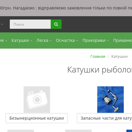
0грн. Нагадаємо : відправляємо замовлення тільки по повній п
ы
бик
Катушки
Леска
Оснастка
Прикормки
Приман
Главная
Катушки
Катушки рыбол
Безынерционные катушки
Запасные части для кат