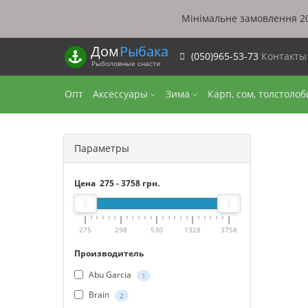
Мінімальне замовлення 20
Дом
Рыбака
(050)965-53-73
Контакт
Рыболовные снасти
Опт
Аксессуары
Зима
Карп, сом, толстоло
Параметры
Цена
275
-
3758
грн.
275
298
530
1328
3758
Производитель
Abu Garcia
1
Brain
2