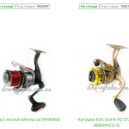
а складе
Код товара:
1002099
На складе
Код товара:
1002
 c леской Afeima La (9998964)
Катушка EOS Storm FD ST
4BB(9992213)