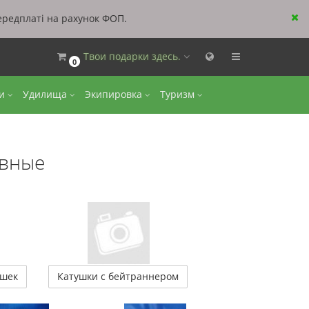
ередплаті на рахунок ФОП.
Твои подарки здесь.
0
ки
Удилища
Экипировка
Туризм
овные
ушек
Катушки с бейтраннером