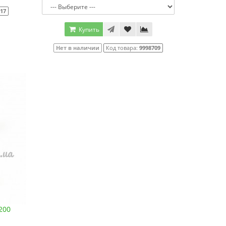
117
Купить
Нет в наличии
Код товара:
9998709
200