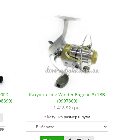
00FD
Катушка Line Winder Eugene 3+1BB
98399)
(9997869)
1 418.92 грн.
Катушка размер шпули
399