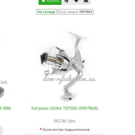
Купить
На складе
Код товара:
9997869
X 8BB
Катушка Globe TEP300 (9997868)
362.86 грн.
Количество подшипников