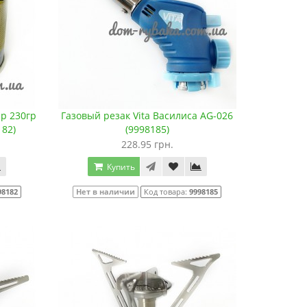
p 230гр
Газовый резак Vita Василиса AG-026
182)
(9998185)
228.95 грн.
Купить
98182
Нет в наличии
Код товара:
9998185