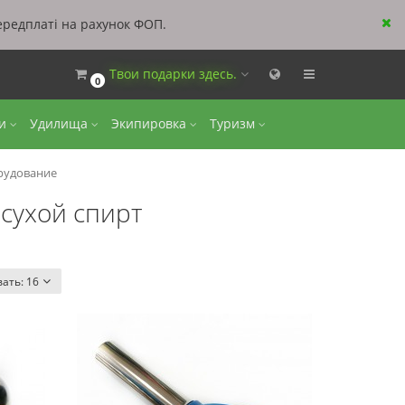
ередплаті на рахунок ФОП.
Твои подарки здесь.
0
ки
Удилища
Экипировка
Туризм
рудование
 сухой спирт
вать:
16