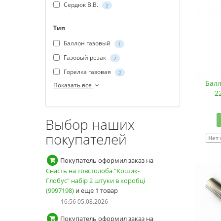
Сердюк В.В.
2
Тип
Баллон газовый
1
Газовый резак
2
Горелка газовая
2
Балл
Показать все
2
Выбор наших
покупателей
Нет
Покупатель оформил заказ на
Снасть на толстолоба "Корзина-
Глобус" набор 2 штуки в коробке