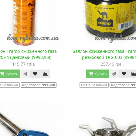
он Tramp сжиженного газа
Баллон сжиженного газа Tram
20мл цанговый (9993208)
резьбовой TRG-003 (9998
115.77 грн.
257.46 грн.
Купить
Купить
 в наличии
Код товара:
9993208
Нет в наличии
Код товара:
99