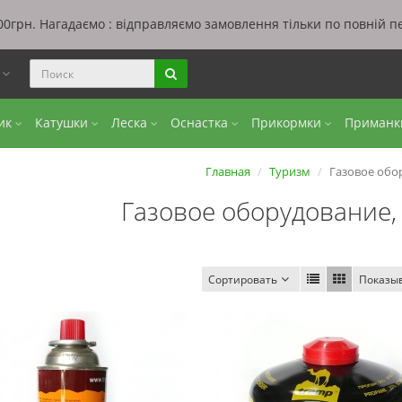
0грн. Нагадаємо : відправляємо замовлення тільки по повній п
ы
бик
Катушки
Леска
Оснастка
Прикормки
Приман
Главная
Туризм
Газовое обо
Газовое оборудование,
Сортировать
Показы