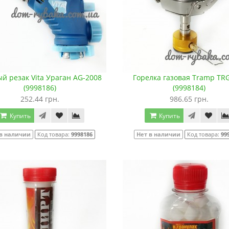
ый резак Vita Ураган AG-2008
Горелка газовая Tramp TR
(9998186)
(9998184)
252.44 грн.
986.65 грн.
Купить
Купить
 в наличии
Код товара:
9998186
Нет в наличии
Код товара:
99