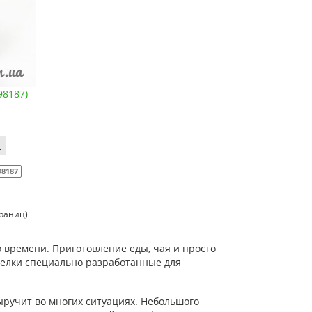
98187)
98187
траниц)
о времени. Приготовление еды, чая и просто
релки специально разработанные для
выручит во многих ситуациях. Небольшого