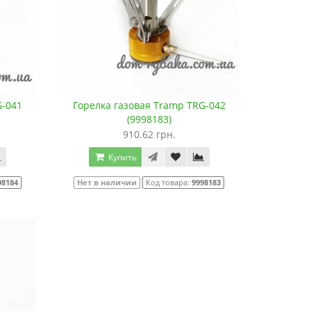
G-041
Горелка газовая Tramp TRG-042
(9998183)
910.62 грн.
Купить
98184
Нет в наличии
Код товара:
9998183