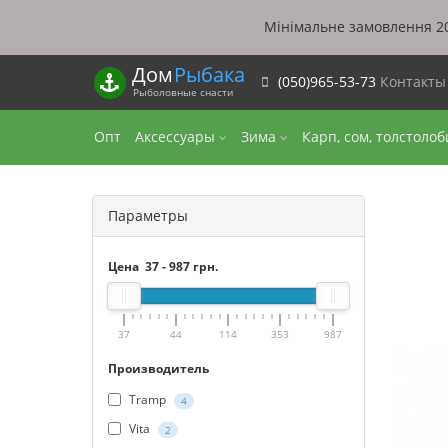
Мінімальне замовлення 20
Дом
Рыбака
(050)965-53-73
Контакт
Рыболовные снасти
Опт
Аксессуары
Зима
Карп, сом, толстоло
Параметры
Цена
37
-
987
грн.
37
44
114
353
987
Производитель
Tramp
4
Vita
2