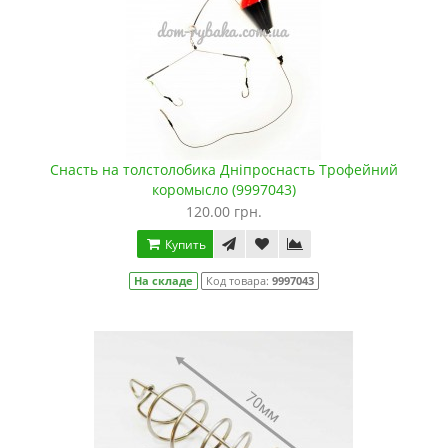
Снасть на толстолобика Дніпроснасть Трофейний
коромысло (9997043)
120.00 грн.
Купить
На складе
Код товара:
9997043