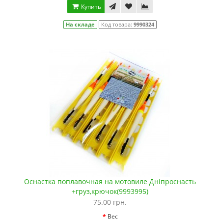
Купить
На складе
Код товара:
9990324
Оснастка поплавочная на мотовиле Дніпроснасть
+груз,крючок(9993995)
75.00 грн.
Вес