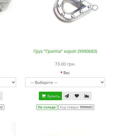
Груз "Гриппа" короп (9990683)
73.00 грн.
Вес
Купить
52
На складе
Код товара:
9990683