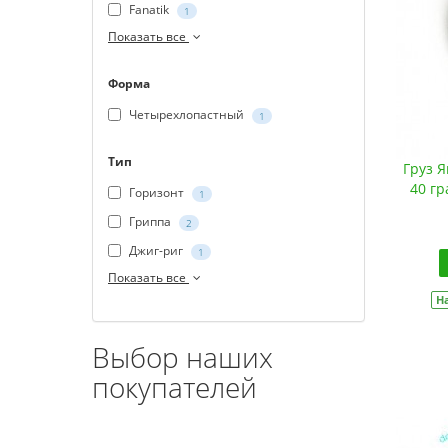
Fanatik
1
Показать все
Форма
Четырехлопастный
1
Тип
Груз Я
40 гр
Горизонт
1
Гриппа
2
Джиг-риг
1
Показать все
Н
Выбор наших
покупателей
Покупатель оформил заказ на