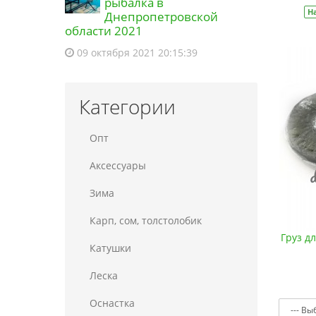
рыбалка в
Снасть на товстолоба "Кошик-
Н
Днепропетровской
Глобус" набір 2 штуки в коробці
области 2021
(9997198)
и еще 1 товар
16:56 05.08.2026
09 октября 2021 20:15:39
Категории
Опт
Аксессуары
Зима
Карп, сом, толстолобик
Груз д
Катушки
Леска
Оснастка