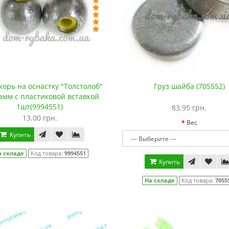
корь на оснастку "Толстолоб"
Груз шайба (705552)
амм с пластиковой вставкой
1шт(9994551)
83.95 грн.
13.00 грн.
Вес
Купить
а складе
Код товара:
9994551
Купить
На складе
Код товара:
7055