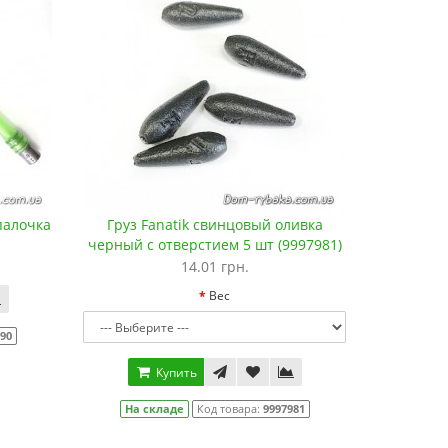
палочка
Груз Fanatik свинцовый оливка
черный с отверстием 5 шт (9997981)
14.01 грн.
Вес
790
Купить
На складе
Код товара:
9997981