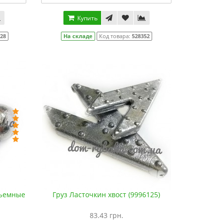
Купить
128
На складе
Код товара:
528352
съемные
Груз Ласточкин хвост (9996125)
83.43 грн.