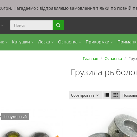
0грн. Нагадаємо : відправляємо замовлення тільки по повній п
ы
бик
Катушки
Леска
Оснастка
Прикормки
Приман
Главная
Оснастка
Гру
Грузила рыболо
Сортировать
Показы
Популярный