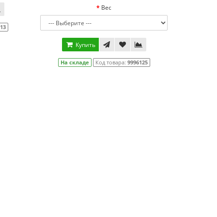
Вес
113
Купить
На складе
Код товара:
9996125