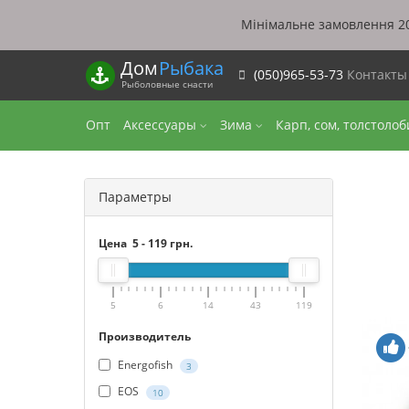
Мінімальне замовлення 20
Дом
Рыбака
(050)965-53-73
Контакт
Рыболовные снасти
Опт
Аксессуары
Зима
Карп, сом, толстоло
Параметры
Цена
5
-
119
грн.
5
6
14
43
119
Производитель
Energofish
3
EOS
10