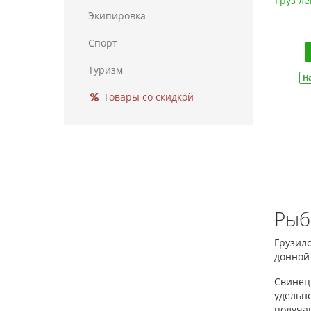
Груз л
Экипировка
Спорт
Туризм
Н
Товары со скидкой
Рыб
Грузило
донной
Свинец 
удельно
получа