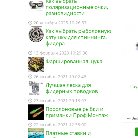
Как выбрать
поляризационные очки,
Покупатель оформил заказ на
разновидности
Вершинка для спиннинга 2.1м 5-
25гр (9997200)
и еще 1 товар
20 декабря 2025 10:26:37
10:18 03.08.2026
Как выбрать рыболовную
катушку для спиннинга,
Покупатель оформил заказ на
фидера
Поводковый материал AFW
TITANIUM титановый (235800)
и еще
13 февраля 2023 10:29:30
1 товар
Фаршированная щука
20:10 01.08.2026
Покупатель оформил заказ на
26 октября 2021 19:02:43
Вершинка для спиннинга 2.4м
Лучшая леска для
Гру
(9996626)
фидерных поводков
18:12 30.07.2026
23 октября 2021 20:13:07
Покупатель оформил заказ на
Поролоновые рыбки и
Гачок Gurza Cat Fish K-1404 №2 8шт
приманки Проф Монтаж
(9999173)
16:34 30.07.2026
22 октября 2021 12:38:00
Платные ставки и
Покупатель оформил заказ на