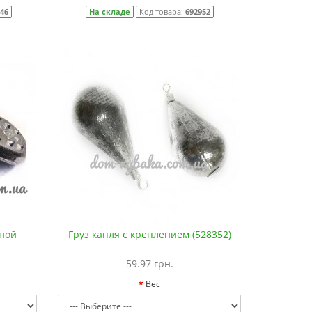
746
На складе
Код товара:
692952
зной
Груз капля с креплением (528352)
59.97 грн.
Вес