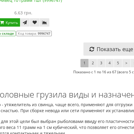
енивец 10 грамм 1шт (9996747)
6.63 грн.
Купить
а складе
Код товара:
9996747
Показать еще
1
2
3
4
5
>
Показано с 1 по 16 из 67 (всего 5 
оловные грузила виды и назначе
 - утяжелитель из свинца, чаще всего, применяют для отгрузки
 снастью. При сборке невода или сети применяют их устанавли
для этой цели был выбран рыболовами ввиду его пластичности 
го веса 11 грамм на 1 см кубический, что позволяет его отнест
ются компактными и тяжелыми.