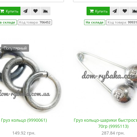
Купить
Купить
а складе
Код товара:
706452
На складе
Код товара:
9993
Популярный
Груз кольцо (9990061)
Груз кольцо-шарики быстро
70гр (9995113)
149.92 грн.
287.84 грн.