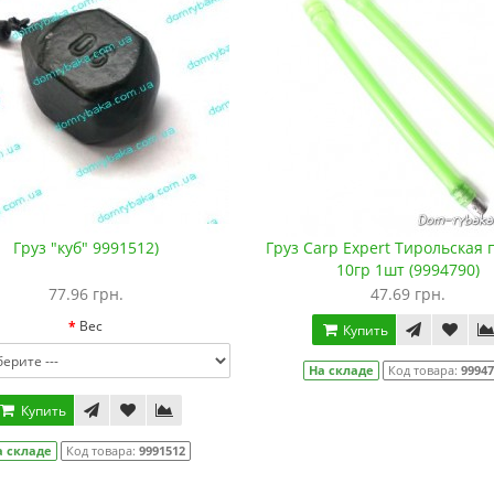
Груз "куб" 9991512)
Груз Carp Expert Тирольская 
10гр 1шт (9994790)
77.96 грн.
47.69 грн.
Вес
Купить
На складе
Код товара:
9994
Купить
а складе
Код товара:
9991512