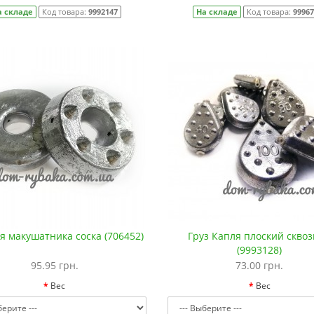
а складе
Код товара:
9992147
На складе
Код товара:
9996
ля макушатника соска (706452)
Груз Капля плоский скво
(9993128)
95.95 грн.
73.00 грн.
Вес
Вес