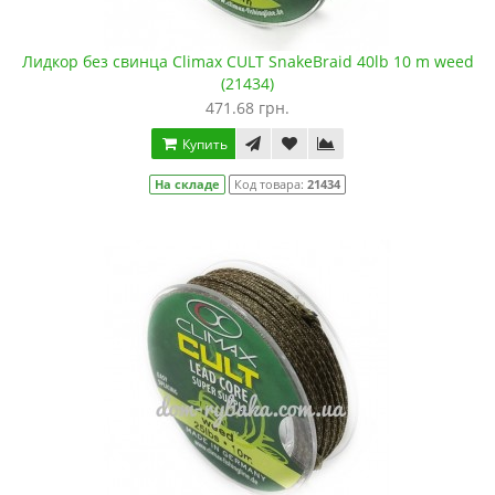
Лидкор без свинца Climax CULT SnakeBraid 40lb 10 m weed
(21434)
471.68 грн.
Купить
На складе
Код товара:
21434