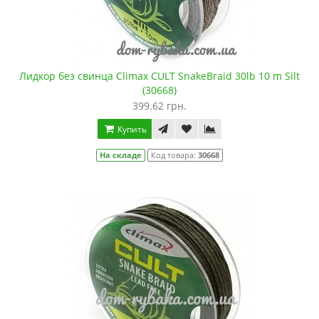
Лидкор без свинца Climax CULT SnakeBraid 30lb 10 m Silt
(30668)
399.62 грн.
Купить
На складе
Код товара:
30668