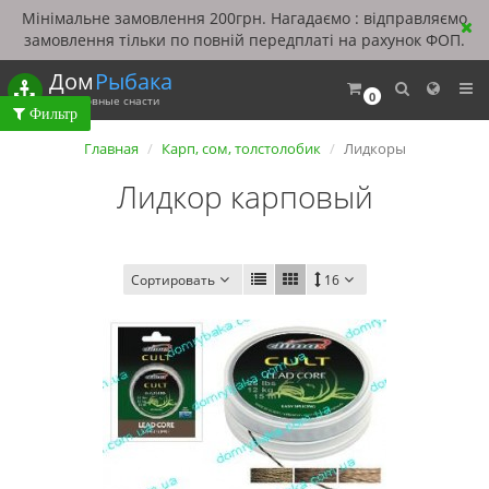
Мінімальне замовлення 200грн. Нагадаємо : відправляємо
замовлення тільки по повній передплаті на рахунок ФОП.
Дом
Рыбака
0
Рыболовные снасти
Главная
Карп, сом, толстолобик
Лидкоры
Лидкор карповый
Сортировать
16