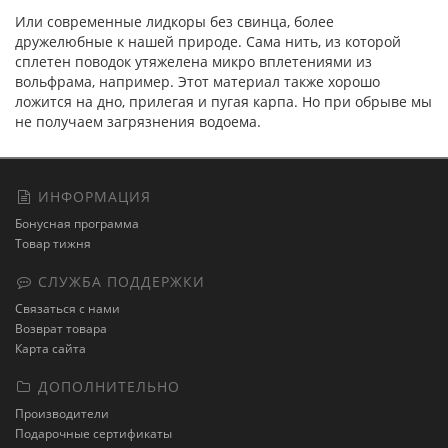
Или современные лидкоры без свинца, более
дружелюбные к нашей природе. Сама нить, из которой
сплетен поводок утяжелена микро вплетениями из
вольфрама, например. Этот материал также хорошо
ложится на дно, прилегая и пугая карпа. Но при обрыве мы
не получаем загрязнения водоема.
ИНФОРМАЦИЯ
Бонусная программа
Товар тижня
СЛУЖБА ПОДДЕРЖКИ
Связаться с нами
Возврат товара
Карта сайта
ДОПОЛНИТЕЛЬНО
Производители
Подарочные сертификаты