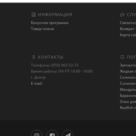
ИНФОРМАЦИЯ
СЛУ
Бонусная программа
Связатьс
Товар тижня
Возврат 
Карта са
КОНТАКТЫ
ПОП
Телефоны: (050) 965-53-73
Запчаст
Время работы: ПН-ПТ 10:00 - 18:00
Жидкая 
г. Днепр
Силикон 
E-mail:
Силикон 
Мандулы
Барахол
Очки дл
Realfish