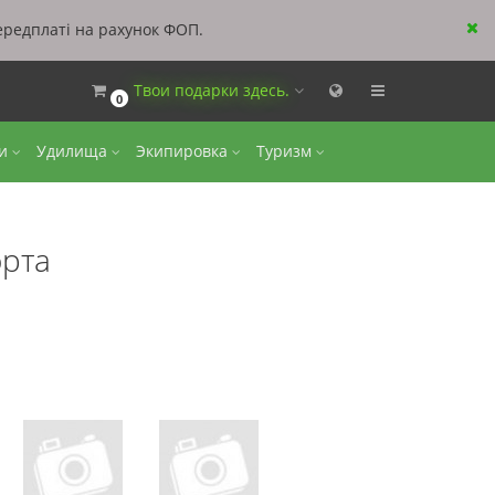
ередплаті на рахунок ФОП.
Твои подарки здесь.
0
ки
Удилища
Экипировка
Туризм
орта