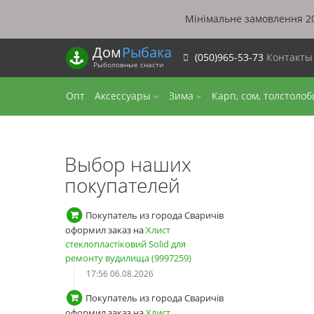
Мінімальне замовлення 20
Дом
Рыбака
(050)965-53-73
Контакт
Рыболовные снасти
Опт
Аксессуары
Зима
Карп, сом, толстоло
Выбор наших
покупателей
Покупатель из города Сваричів
оформил заказ на
Хлист