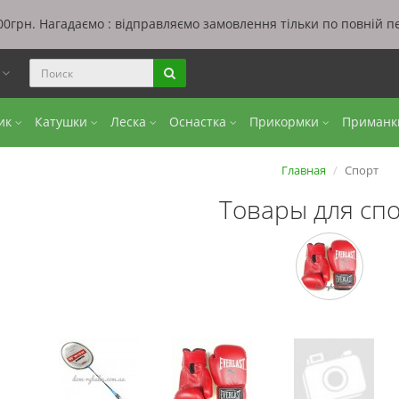
0грн. Нагадаємо : відправляємо замовлення тільки по повній п
ы
бик
Катушки
Леска
Оснастка
Прикормки
Приман
Главная
Спорт
Товары для сп