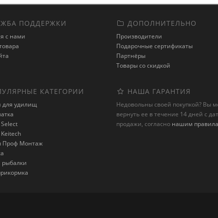
ЖБА ПОДДЕРЖКИ
ДОПОЛНИТЕЛЬНО
я с нами
Производители
товара
Подарочные сертификаты
йта
Партнёры
Товары со скидкой
УЛЯРНЫЕ КАТЕГОРИИ
НАША ГАРАНТИЯ
и для удилищ
Недовольны своей покупкой? Вы 
латка
вернуть ее в течение 14 дней с да
Select
продажи, согласно
нашим правил
Keitech
 Проф Монтаж
ка
я рыбалки
 прикормка