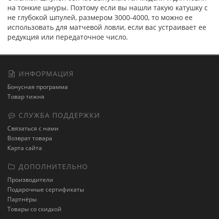
на тонкие шнуры. Поэтому если вы нашли такую катушку с
не глубокой шпулей, размером 3000-4000, то можно ее
использовать для матчевой ловли, если вас устраивает ее
редукция или передаточное число.
ИНФОРМАЦИЯ
Бонусная программа
Товар тижня
СЛУЖБА ПОДДЕРЖКИ
Связаться с нами
Возврат товара
Карта сайта
ДОПОЛНИТЕЛЬНО
Производители
Подарочные сертификаты
Партнёры
Товары со скидкой