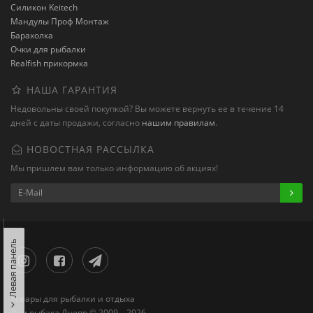
Силикон Keitech
Мандулы Проф Монтаж
Барахолка
Очки для рыбалки
Realfish прикормка
НАША ГАРАНТИЯ
Недовольны своей покупкой? Вы можете вернуть ее в течение 14
дней с даты продажи, согласно
нашим правилам
.
НОВОСТНАЯ РАССЫЛКА
Мы пришлем вам только информацию об акциях!
Левая панель
Товары для рыбалки и отдыха
Дом рыбака Днепр © 2009 – 2026