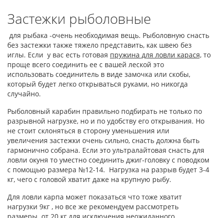
Застежки рыболовные
для рыбака -очень необходимая вещь. Рыболовную снасть
без застежки также тяжело представить, как швею без
иглы. Если у вас есть готовая
пружина для ловли карася,
то
проще всего соединить ее с вашей леской это
использовать соединитель в виде замочка или скобы,
который будет легко открываться руками, но никогда
случайно.
Рыболовный карабин правильно подбирать не только по
разрывной нагрузке, но и по удобству его открывания. Но
не стоит склоняться в сторону уменьшения или
увеличения застежки очень сильно, снасть должна быть
гармонично собрана. Если это ультралайтовая снасть для
ловли окуня то уместно соединить джиг-головку с поводком
с помощью размера №12-14. Нагрузка на разрыв будет 3-4
кг, чего с головой хватит даже на крупную рыбу.
Для ловли карпа может показаться что тоже хватит
нагрузки 9кг , но все же рекомендуем рассмотреть
размеры от 20 кг для исключения неожиданного