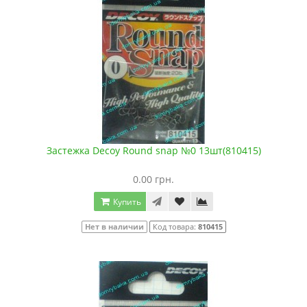
Застежка Decoy Round snap №0 13шт(810415)
0.00 грн.
Купить
Нет в наличии
Код товара:
810415