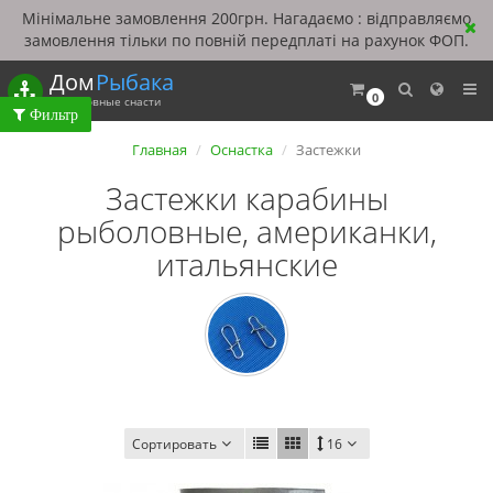
Мінімальне замовлення 200грн. Нагадаємо : відправляємо
замовлення тільки по повній передплаті на рахунок ФОП.
Дом
Рыбака
0
Рыболовные снасти
Главная
Оснастка
Застежки
Застежки карабины
рыболовные, американки,
итальянские
Сортировать
16