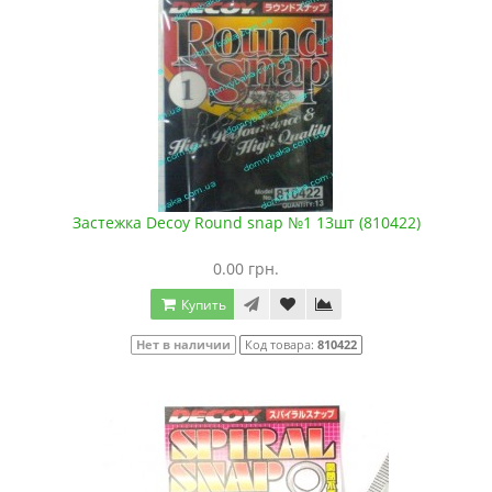
Застежка Decoy Round snap №1 13шт (810422)
0.00 грн.
Купить
Нет в наличии
Код товара:
810422