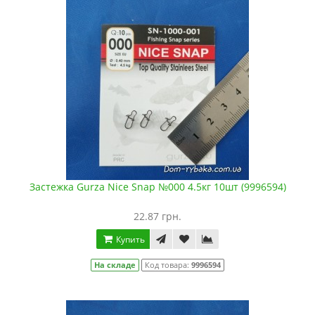
Застежка Gurza Nice Snap №000 4.5кг 10шт (9996594)
22.87 грн.
Купить
На складе
Код товара:
9996594