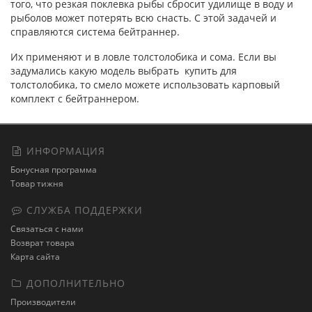
того, что резкая поклевка рыбы сбросит удилище в воду и
рыболов может потерять всю снасть. С этой задачей и
справляются система бейтраннер.
Их применяют и в ловле толстолобика и сома. Если вы
задумались какую модель выбрать купить для
толстолобика, то смело можете использовать карповый
комплект с бейтраннером.
ИНФОРМАЦИЯ
Бонусная программа
Товар тижня
СЛУЖБА ПОДДЕРЖКИ
Связаться с нами
Возврат товара
Карта сайта
ДОПОЛНИТЕЛЬНО
Производители