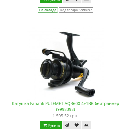
На складе
Код товара:
9998397
Катушка Fanatik PULEMET AQR600 4+1BB бейтраннер
(9998398)
1 595.52 грн.
Купить