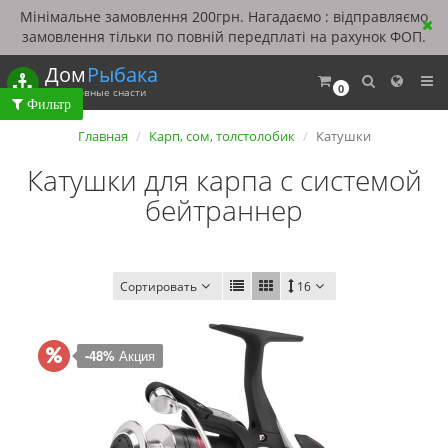
Мінімальне замовлення 200грн. Нагадаємо : відправляємо
замовлення тільки по повній передплаті на рахунок ФОП.
Дом
Рыбака
0
Рыболовные снасти
Главная
Карп, сом, толстолобик
Катушки
Катушки для карпа с системой
бейтраннер
Сортировать
16
-48%
Акция