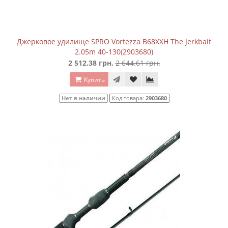
Джерковое удилище SPRO Vortezza B68XXH The Jerkbait
2.05m 40-130(2903680)
2 512.38 грн.
2 644.61 грн.
Купить
Нет в наличии
Код товара:
2903680