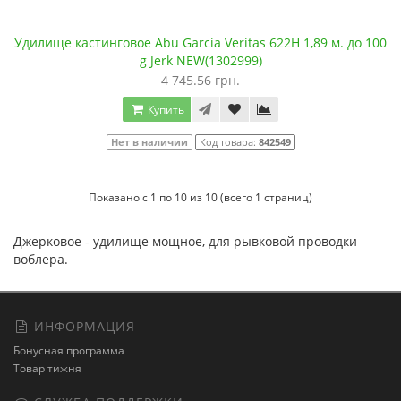
Удилище кастинговое Abu Garcia Veritas 622H 1,89 м. до 100
g Jerk NEW(1302999)
4 745.56 грн.
Купить
Нет в наличии
Код товара:
842549
Показано с 1 по 10 из 10 (всего 1 страниц)
Джерковое - удилище мощное, для рывковой проводки
воблера.
ИНФОРМАЦИЯ
Бонусная программа
Товар тижня