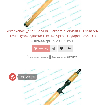
Джерковое удилище SPRO Screamin Jerkbait H 1.95m 50-
125гр курок одночаст+кепка Spro в подарок(2895197)
5 026.44 грн.
5 290.99 грн.
Купить
Нет в наличии
Код товара:
2899197
-5%
Акция