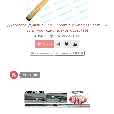
Джерковое удилище SPRO Screamin Jerkbait M 1.95m 30-
85гр курок одночастное к(2895196)
4 356.02 грн.
4 585.29 грн.
Купить
Нет в наличии
Код товара:
2899196
-5%
Акция