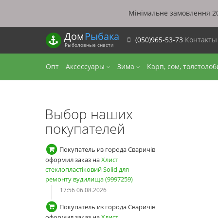
Мінімальне замовлення 20
Дом
Рыбака
(050)965-53-73
Контакт
Рыболовные снасти
Опт
Аксессуары
Зима
Карп, сом, толстоло
Выбор наших
покупателей
Покупатель из города Сваричів
оформил заказ на
Хлист
стеклопластіковий Solid для
ремонту вудилища (9997259)