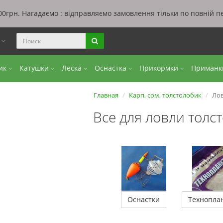
0грн. Нагадаємо : відправляємо замовлення тільки по повній п
ы
бик
Катушки
Леска
Оснастка
Прикормки
Приман
Главная
Карп, сом, толстолобик
Лов
Все для ловли толс
Оснастки
Технопла