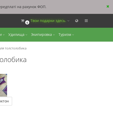
ередплаті на рахунок ФОП.
Твои подарки здесь.
0
ки
Удилища
Экипировка
Туризм
ля толстолобика
толобика
нктон