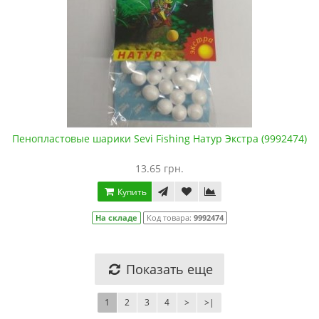
Пенопластовые шарики Sevi Fishing Натур Экстра (9992474)
13.65 грн.
Купить
На складе
Код товара:
9992474
Показать еще
1
2
3
4
>
>|