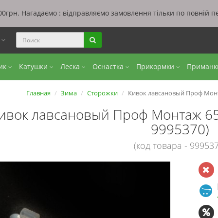
0грн. Нагадаємо : відправляємо замовлення тільки по повній п
ы
бик
Катушки
Леска
Оснастка
Прикормки
Приман
Главная
Зима
Сторожки
Кивок лавсановый Проф Монта
ивок лавсановый Проф Монтаж 65
9995370)
(код товара - 999537