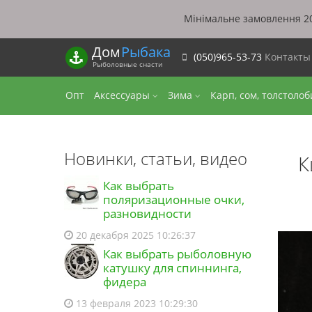
Мінімальне замовлення 20
Дом
Рыбака
(050)965-53-73
Контакт
Рыболовные снасти
Опт
Аксессуары
Зима
Карп, сом, толстоло
Новинки, статьи, видео
К
Как выбрать
поляризационные очки,
разновидности
20 декабря 2025 10:26:37
Как выбрать рыболовную
катушку для спиннинга,
фидера
13 февраля 2023 10:29:30