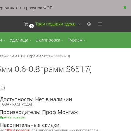
ередплаті на рахунок ФОП.
Твои подарки здесь.
0
ки
Удилища
Экипировка
Туризм
ж 65мм 0.6-0.8грамм S6517( 9995370)
мм 0.6-0.8грамм S6517(
0)
Доступность: Нет в наличии
ТОВАР РАСПРОДАН
Производитель: Проф Монтаж
Другие товары
Накопительные скидки
до
10% и подарки
для зарегистрированных покупателей.