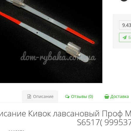
9.43
Б
Описание
Отзывы (0)
Доставка
исание Кивок лавсановый Проф М
S6517( 99953