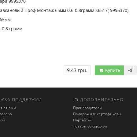
ара 9995370
лавсановый Проф Монтаж 65мм 0.6-0.8грамм S6517( 9995370)
65мм
6-0.8 грамм
9.43 грн.
Купить
ЖБА ПОДДЕРЖКИ
ДОПОЛНИТЕЛЬНО
я с нами
Производители
товара
Подарочные сертификаты
йта
Партнёры
Товары со скидкой