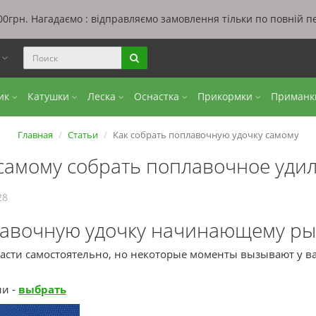
0грн. Нагадаємо : відправляємо замовлення тільки по повній п
ы
бик
Катушки
Леска
Оснастка
Прикормки
Приман
Главная
Статьи
Как собрать поплавочную удочку самому
 самому собрать поплавочное уди
28
лавочную удочку начинающему ры
асти самостоятельно, но некоторые моменты вызывают у вас
ии -
выбрать