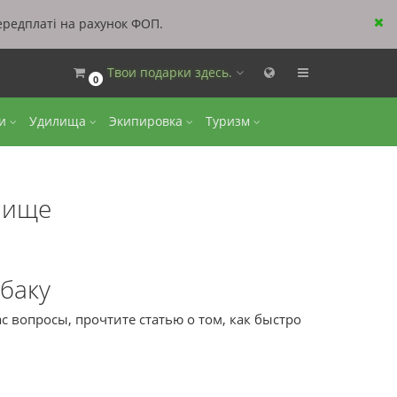
ередплаті на рахунок ФОП.
Твои подарки здесь.
0
ки
Удилища
Экипировка
Туризм
лище
баку
 вопросы, прочтите статью о том, как быстро