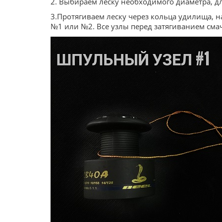
2. Выбираем леску необходимого диаметра, дл
3.Протягиваем леску через кольца удилища, 
№1 или №2. Все узлы перед затягиванием см