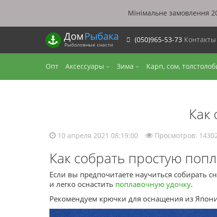
Мінімальне замовлення 20
Дом
Рыбака
(050)965-53-73
Контакт
Рыболовные снасти
Опт
Аксессуары
Зима
Карп, сом, толстоло
Как
10 апреля 2021 08:19:00
Просмотров: 1430
Как собрать простую поп
Если вы предпочитаете научиться собирать сн
и легко оснастить
поплавочную удочку
.
Рекомендуем крючки для оснащения из Япон