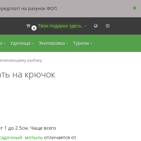
ередплаті на рахунок ФОП.
Твои подарки здесь.
0
ки
Удилища
Экипировка
Туризм
ы начинающему рыбаку
ать на крючок
 1 до 2.5см. Чаще всего
садочный мотыль
отличается от