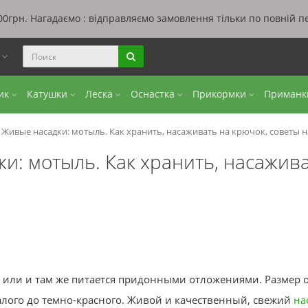
0грн. Нагадаємо : відправляємо замовлення тільки по повній п
ы
бик
Катушки
Леска
Оснастка
Прикормки
Приман
Живые насадки: мотыль. Как хранить, насаживать на крючок, совет
и: мотыль. Как хранить, насажив
или и там же питается придонными отложениями. Размер от
 алого до темно-красного. Живой и качественный, свежий
на