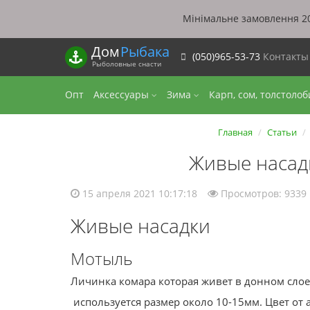
Мінімальне замовлення 20
Дом
Рыбака
(050)965-53-73
Контакт
Рыболовные снасти
Опт
Аксессуары
Зима
Карп, сом, толстоло
Главная
Статьи
Живые насадк
15 апреля 2021 10:17:18
Просмотров: 9339
Живые насадки
Мотыль
Личинка комара которая живет в донном слое 
используется размер около 10-15мм. Цвет от