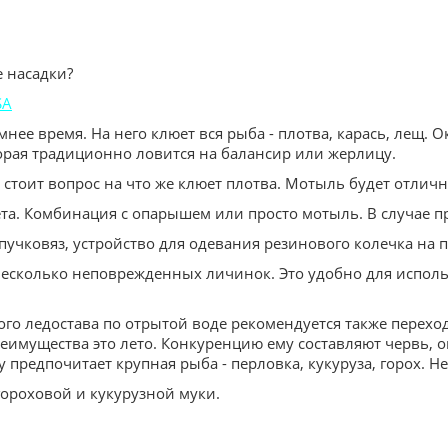
е насадки?
SA
ее время. На него клюет вся рыба - плотва, карась, лещ. О
орая традиционно ловится на балансир или жерлицу.
 стоит вопрос на что же клюет плотва. Мотыль будет отличн
лета. Комбинация с опарышем или просто мотыль. В случае
учковяз, устройство для одевания резинового колечка на п
у несколько неповрежденных личинок. Это удобно для испо
ого ледостава по отрытой воде рекомендуется также перехо
еимущества это лето. Конкуренцию ему составляют червь, 
 предпочитает крупная рыба - перловка, кукуруза, горох. Н
 гороховой и кукурузной муки.