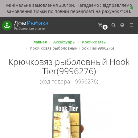
Мінімальне замовлення 200грн. Нагадаємо : відправляємо
замовлення тільки по повній передплаті на рахунок ФОП.
Дом
Рыбака
0
Рыболовные снасти
Главная
Аксессуары
Крючковязы
Крючковяз рыболовный Hook Tier(9996276)
Крючковяз рыболовный Hook
Tier(9996276)
(код товара - 9996276)