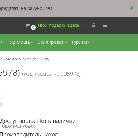
ередплаті на рахунок ФОП.
Твои подарки здесь.
0
ки
Удилища
Экипировка
Туризм
я крючков Jaxon(9995978)
5978)
(код товара - 9995978)
Доступность: Нет в наличии
ТОВАР РАСПРОДАН
Производитель: Jaxon