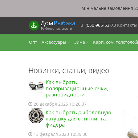
Мінімальне замовлення 20
Дом
Рыбака
(050)965-53-73
Контакт
Рыболовные снасти
Опт
Аксессуары
Зима
Карп, сом, толстоло
Новинки, статьи, видео
Как выбрать
поляризационные очки,
разновидности
20 декабря 2025 10:26:37
Как выбрать рыболовную
катушку для спиннинга,
фидера
13 февраля 2023 10:29:30