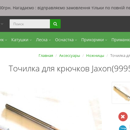
0грн. Нагадаємо : відправляємо замовлення тільки по повній п
ы
бик
Катушки
Леска
Оснастка
Прикормки
Приман
Главная
Аксессуары
Ножницы
Точилка дл
Точилка для крючков Jaxon(999