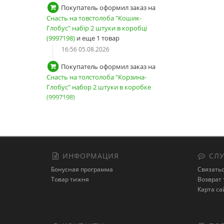
Покупатель оформил заказ на
Снасть на товстолоба "Кошик-
Глобус" набір 2 штуки в коробці
(9997198)
и еще 1 товар
16:56 05.08.2026
Покупатель оформил заказ на
Снасть на толстолоба "Корзина-
Глобус" набор 2 штуки в коробке
(9997198)
16:02 05.08.2026
Покупатель оформил заказ на
Жерлица разборная ПФ (9995382)
22:43 04.08.2026
ИНФОРМАЦИЯ
СЛУ
Покупатель из города Київ
Бонусная программа
Связатьс
зарегистрировал новый аккаунт
Товар тижня
Возврат 
22:21 04.08.2026
Карта са
Покупатель оформил заказ на
Воблер Strike Pro Baby Pro EG-