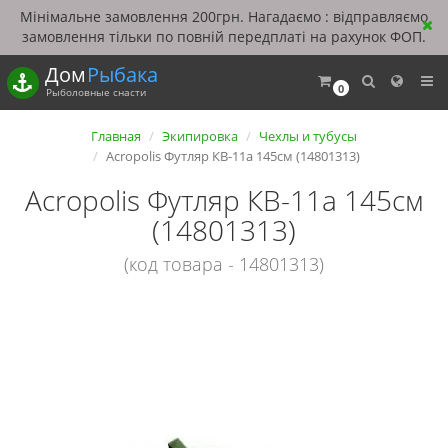
Мінімальне замовлення 200грн. Нагадаємо : відправляємо
замовлення тільки по повній передплаті на рахунок ФОП.
Дом
Рыбака
0
Рыболовные снасти
Главная
Экипировка
Чехлы и тубусы
Acropolis Футляр КВ-11а 145см (14801313)
Acropolis Футляр КВ-11а 145см
(14801313)
(код товара - 14801313)