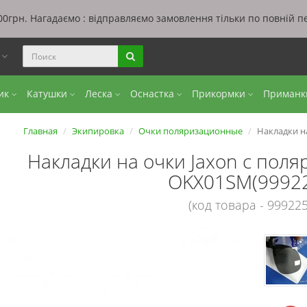
0грн. Нагадаємо : відправляємо замовлення тільки по повній п
ы
бик
Катушки
Леска
Оснастка
Прикормки
Приман
Главная
Экипировка
Очки поляризационные
Накладки н
Накладки на очки Jaxon с поля
OKX01SM(9992
(код товара - 999225