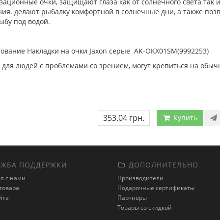
ационные очки, защищают глаза как от солнечного света так и
ния. делают рыбалку комфортной в солнечные дни, а также поз
ыбу под водой.
ование Накладки на очки Jaxon серые AK-OKX01SM(9992253)
 для людей с проблемами со зрением, могут крепиться на обыч
353.04 грн.
Купить
ЖБА ПОДДЕРЖКИ
ДОПОЛНИТЕЛЬНО
я с нами
Производители
товара
Подарочные сертификаты
йта
Партнёры
Товары со скидкой