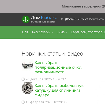
Мінімальне замовлення 20
Дом
Рыбака
(050)965-53-73
Контакт
Рыболовные снасти
Опт
Аксессуары
Зима
Карп, сом, толстоло
Новинки, статьи, видео
Как выбрать
поляризационные очки,
разновидности
20 декабря 2025 10:26:37
Как выбрать рыболовную
катушку для спиннинга,
фидера
13 февраля 2023 10:29:30