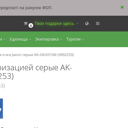
ередплаті на рахунок ФОП.
Твои подарки здесь.
0
ки
Удилища
Экипировка
Туризм
а очки Jaxon серые AK-OKX01SM (9992253)
ризацией серые AK-
253)
3)