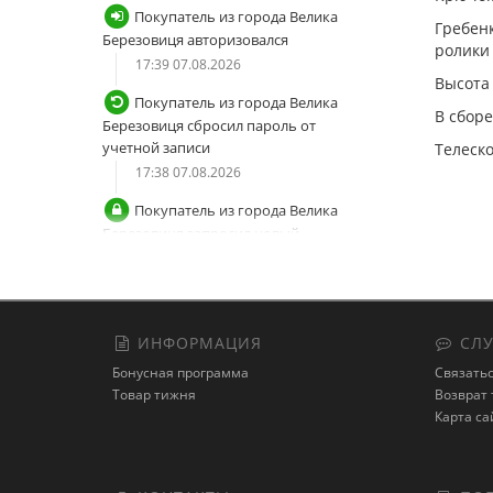
Покупатель из города Велика
Гребенк
Березовиця авторизовался
ролики
17:39 07.08.2026
Высота
Покупатель из города Велика
В сборе
Березовиця сбросил пароль от
учетной записи
Телеск
17:38 07.08.2026
Покупатель из города Велика
Березовиця запросил новый
пароль
17:38 07.08.2026
Покупатель из города Дніпро
оформил заказ на
Снасть донная
ИНФОРМАЦИЯ
СЛУ
"Резинка в сборе" 5 крючков 250гр
Бонусная программа
Связатьс
+ пружина нерж (9997152)
Товар тижня
Возврат 
15:05 07.08.2026
Карта са
Покупатель из города Дніпро
зарегистрировал новый аккаунт