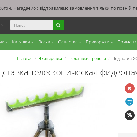
0грн. Нагадаємо : відправляємо замовлення тільки по повній п
ы
бик
Катушки
Леска
Оснастка
Прикормки
Приман
Главная
Экипировка
Подставки, треноги
Подставка G
дставка телескопическая фидерна