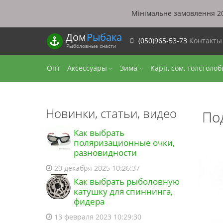
Мінімальне замовлення 20
Дом
Рыбака
(050)965-53-73
Контакт
Рыболовные снасти
Опт
Аксессуары
Зима
Карп, сом, толстоло
Новинки, статьи, видео
По
Как выбрать
поляризационные очки,
разновидности
20 декабря 2025 10:26:37
Как выбрать рыболовную
катушку для спиннинга,
фидера
13 февраля 2023 10:29:30