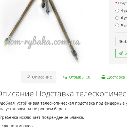
Подс
4 у
6 у
8 у
463
Б
Описание
Отзывы (0)
Доставка
Описание Подставка телескопичес
удобная, устойчивая телескопическая подставка под фидерные 
а установка на не ровном береге.
 гребенка исключает повреждение бланка.
 для противовеса.