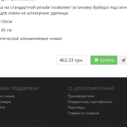
а на стандартной резьбе позволяет установку бузбара под сиг
 для ловли на штекерные удилища.
 105см
 45 см
опические алюминиевые ножки
463.33 грн.
Купить
ЖБА ПОДДЕРЖКИ
ДОПОЛНИТЕЛЬНО
я с нами
Производители
товара
Подарочные сертификаты
йта
Партнёры
Товары со скидкой