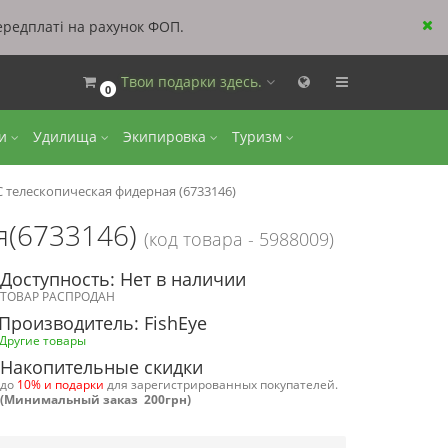
ередплаті на рахунок ФОП.
Твои подарки здесь.
0
ки
Удилища
Экипировка
Туризм
C телескопическая фидерная (6733146)
я(6733146)
(код товара - 5988009)
Доступность: Нет в наличии
ТОВАР РАСПРОДАН
Производитель: FishEye
Другие товары
Накопительные скидки
до
10% и подарки
для зарегистрированных покупателей.
(Минимальный заказ 200грн)