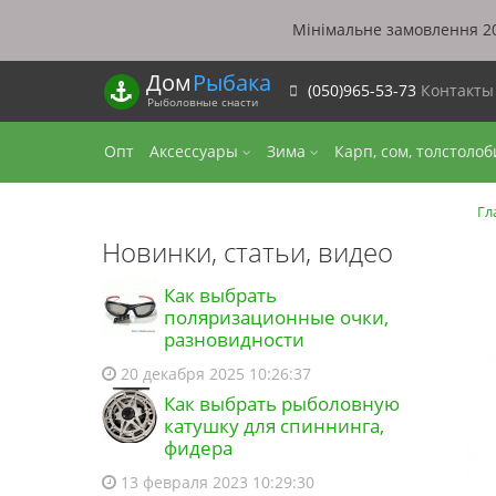
Мінімальне замовлення 20
Дом
Рыбака
(050)965-53-73
Контакт
Рыболовные снасти
Опт
Аксессуары
Зима
Карп, сом, толстоло
Гл
Новинки, статьи, видео
Как выбрать
поляризационные очки,
разновидности
20 декабря 2025 10:26:37
Как выбрать рыболовную
катушку для спиннинга,
фидера
13 февраля 2023 10:29:30