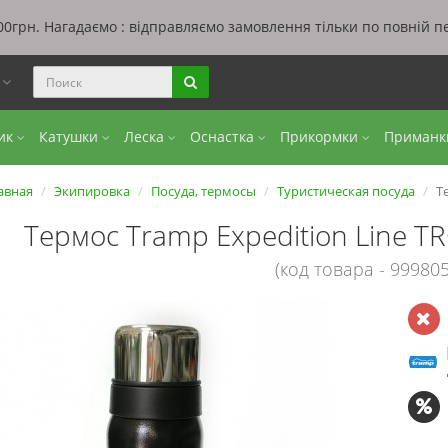
0грн. Нагадаємо : відправляємо замовлення тільки по повній п
ы
бик
Катушки
Леска
Оснастка
Прикормки
Приман
авная
Экипировка
Посуда, термосы
Туристическая посуда
Т
Термос Tramp Expedition Line TR
(код товара - 999805