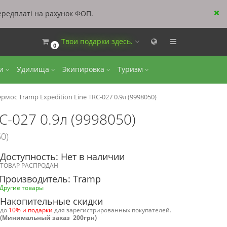
ередплаті на рахунок ФОП.
Твои подарки здесь.
0
ки
Удилища
Экипировка
Туризм
ермос Tramp Expedition Line TRC-027 0.9л (9998050)
C-027 0.9л (9998050)
0)
Доступность: Нет в наличии
ТОВАР РАСПРОДАН
Производитель: Tramp
Другие товары
Накопительные скидки
до
10% и подарки
для зарегистрированных покупателей.
(Минимальный заказ 200грн)