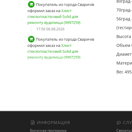
80град-
Покупатель из города Сваричів
70град-
оформил заказ на
Хлист
стеклопластіковий Solid для
56град 
ремонту вудилища (9997259)
(тестир
17:56 06.08.2026
Высота 
Покупатель из города Сваричів
Объем 
оформил заказ на
Хлист
стеклопластіковий Solid для
Диамет
ремонту вудилища (9997259)
Матери
17:54 06.08.2026
Вес 495
Покупатель из города Сваричів
зарегистрировал новый аккаунт
17:53 06.08.2026
Покупатель из города Київ
авторизовался
13:04 06.08.2026
Покупатель оформил заказ на
ИНФОРМАЦИЯ
СЛУ
Снасть на товстолоба "Кошик-
Бонусная программа
Связатьс