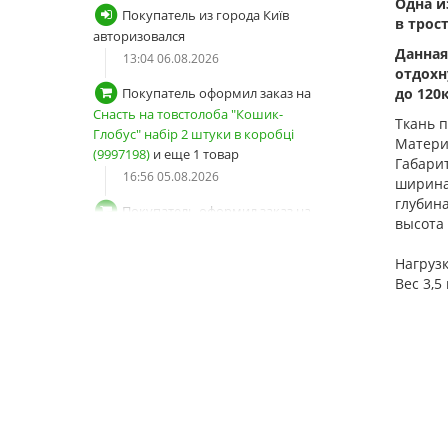
Одна и
Покупатель из города Київ
в трос
авторизовался
Данная
13:04 06.08.2026
отдохн
до 120
Покупатель оформил заказ на
Снасть на товстолоба "Кошик-
Ткань
п
Глобус" набір 2 штуки в коробці
Мaтери
(9997198)
и еще 1 товар
Габари
16:56 05.08.2026
ширин
глубин
Покупатель оформил заказ на
высота
Снасть на толстолоба "Корзина-
Глобус" набор 2 штуки в коробке
Нагруз
(9997198)
Вес
3,5 
16:02 05.08.2026
Покупатель оформил заказ на
Жерлица разборная ПФ (9995382)
22:43 04.08.2026
Покупатель из города Київ
зарегистрировал новый аккаунт