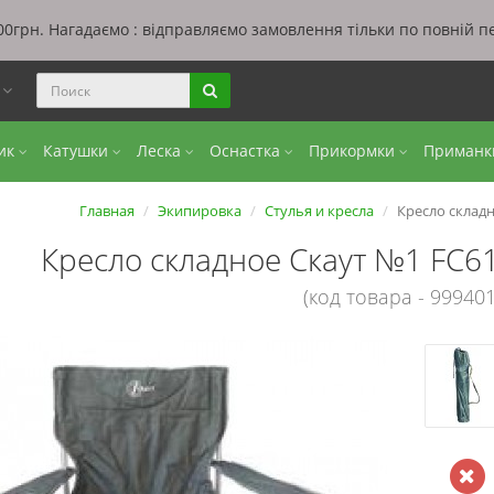
0грн. Нагадаємо : відправляємо замовлення тільки по повній п
ы
бик
Катушки
Леска
Оснастка
Прикормки
Приман
Главная
Экипировка
Стулья и кресла
Кресло складн
Кресло складное Скаут №1 FC6
(код товара - 999401