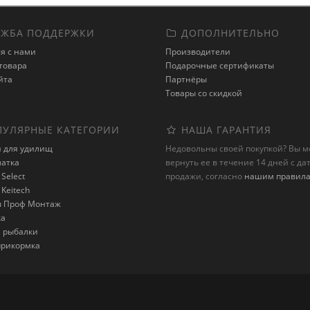
ЖБА ПОДДЕРЖКИ
ДОПОЛНИТЕЛЬНО
я с нами
Производители
товара
Подарочные сертификаты
йта
Партнёры
Товары со скидкой
УЛЯРНЫЕ КАТЕГОРИИ
НАША ГАРАНТИЯ
и для удилищ
Недовольны своей покупкой? Вы 
латка
вернуть ее в течение 14 дней с да
Select
продажи, согласно
нашим правил
Keitech
 Проф Монтаж
ка
я рыбалки
 прикормка