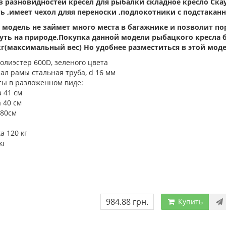
з разновидностей кресел для рыбалки складное кресло Ска
ть ,имеет чехол дляя переноски ,подлокотники с подстакан
 модель не займет много места в багажнике и позволит по
уть на природе.Покупка данной модели рыбацкого кресла 
кг(максимальный вес) Но удобнее разместиться в этой моде
олиэстер 600D, зеленого цвета
ал рaмы
стaльная трубa, d 16 мм
ты
в разложенном виде:
а
41 см
а
40 см
 80см
ка
120 кг
кг
984.88 грн.
Купить