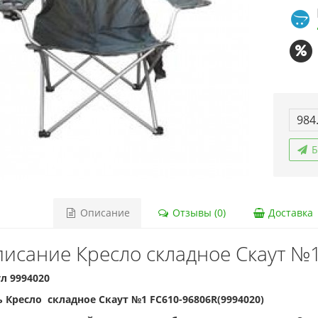
984
Б
Описание
Отзывы (0)
Доставка
исание Кресло складное Скаут №
л 9994020
 Кресло складное Скаут №1 FC610-96806R(9994020)