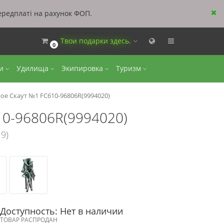
ередплаті на рахунок ФОП.
Твои подарки здесь.
0
ки
Удилища
Экипировка
Туризм
ое Скаут №1 FC610-96806R(9994020)
10-96806R(9994020)
9)
Доступность: Нет в наличии
ТОВАР РАСПРОДАН