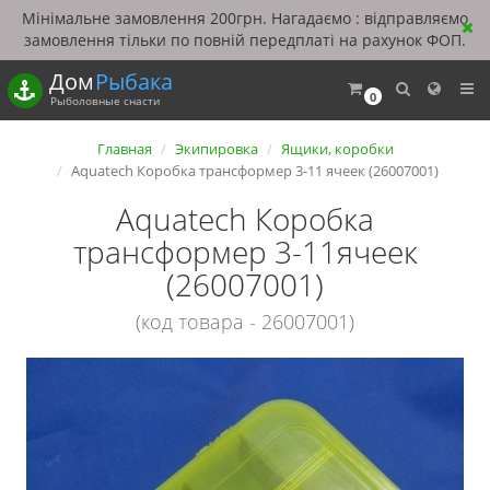
Мінімальне замовлення 200грн. Нагадаємо : відправляємо
замовлення тільки по повній передплаті на рахунок ФОП.
Дом
Рыбака
0
Рыболовные снасти
Главная
Экипировка
Ящики, коробки
Aquatech Коробка трансформер 3-11 ячеек (26007001)
Aquatech Коробка
трансформер 3-11ячеек
(26007001)
(код товара - 26007001)