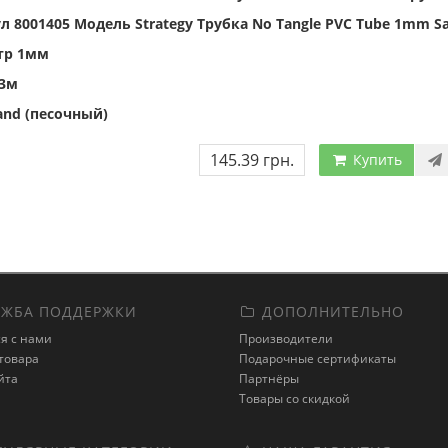
л 8001405 Модель Strategy Трубка No Tangle PVC Tube 1mm S
тр 1мм
3м
and (песочный)
145.39 грн.
Купить
ЖБА ПОДДЕРЖКИ
ДОПОЛНИТЕЛЬНО
я с нами
Производители
товара
Подарочные сертификаты
йта
Партнёры
Товары со скидкой