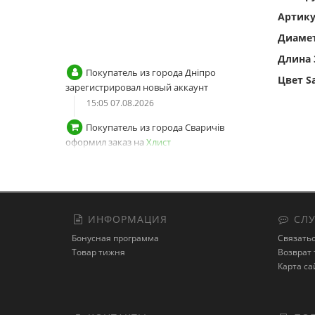
Покупатель из города Дніпро
Артику
зарегистрировал новый аккаунт
Диаме
15:05 07.08.2026
Длина 
Покупатель из города Сваричів
Цвет S
оформил заказ на
Хлист
стеклопластіковий Solid для
ремонту вудилища (9997259)
17:56 06.08.2026
Покупатель из города Сваричів
оформил заказ на
Хлист
стеклопластіковий Solid для
ремонту вудилища (9997259)
17:54 06.08.2026
ИНФОРМАЦИЯ
СЛУ
Покупатель из города Сваричів
Бонусная программа
Связатьс
зарегистрировал новый аккаунт
Товар тижня
Возврат 
17:53 06.08.2026
Карта са
Покупатель из города Київ
авторизовался