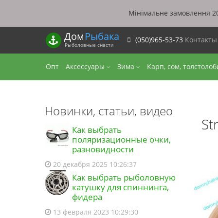
Мінімальне замовлення 20
Дом
Рыбака
(050)965-53-73
Контакт
Рыболовные снасти
Опт
Аксессуары
Зима
Карп, сом, толстоло
Новинки, статьи, видео
St
Как выбрать
поляризационные очки,
разновидности
20 декабря 2025 10:26:37
Как выбрать рыболовную
катушку для спиннинга,
фидера
13 февраля 2023 10:29:30