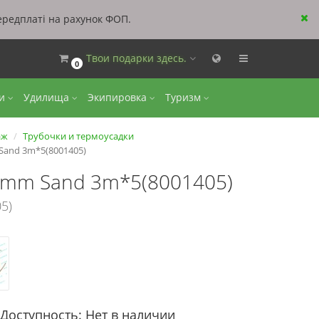
ередплаті на рахунок ФОП.
Твои подарки здесь.
0
ки
Удилища
Экипировка
Туризм
аж
Трубочки и термоусадки
 Sand 3m*5(8001405)
e 1mm Sand 3m*5(8001405)
5)
Доступность: Нет в наличии