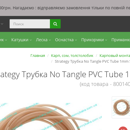
0грн. Нагадаємо : відправляємо замовлення тільки по повній п
ы
бик
Катушки
Леска
Оснастка
Прикормки
Приман
Главная
Карп, сом, толстолобик
Карповый монт
Strategy Трубка No Tangle PVC Tube 1mm
rategy Трубка No Tangle PVC Tub
(код товара - 800140