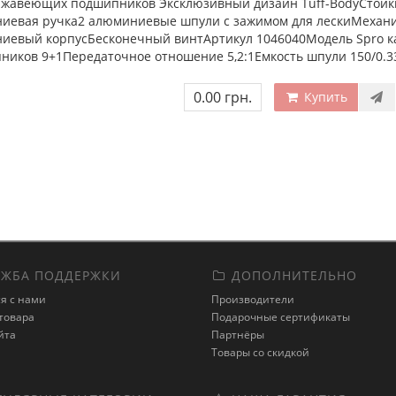
ржавеющих подшипников Эксклюзивный дизайн Tuff-BodyСтойки
иевая ручка2 алюминиевые шпули с зажимом для лескиМехан
иевый корпусБесконечный винтАртикул 1046040Модель Spro кат
ников 9+1Передаточное отношение 5,2:1Емкость шпули 150/0.3
0.00 грн.
Купить
ЖБА ПОДДЕРЖКИ
ДОПОЛНИТЕЛЬНО
я с нами
Производители
товара
Подарочные сертификаты
йта
Партнёры
Товары со скидкой