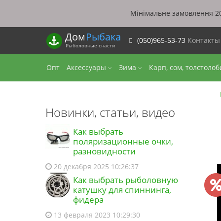
Мінімальне замовлення 20
Дом
Рыбака
(050)965-53-73
Контакт
Рыболовные снасти
Опт
Аксессуары
Зима
Карп, сом, толстоло
Новинки, статьи, видео
Как выбрать
поляризационные очки,
разновидности
20 декабря 2025 10:26:37
Как выбрать рыболовную
катушку для спиннинга,
фидера
13 февраля 2023 10:29:30