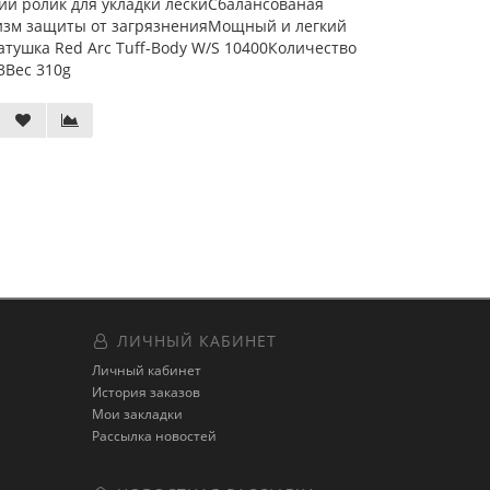
й ролик для укладки лескиСбалансованая
изм защиты от загрязненияМощный и легкий
ушка Red Arc Tuff-Body W/S 10400Количество
3Вес 310g
ЛИЧНЫЙ КАБИНЕТ
Личный кабинет
История заказов
Мои закладки
Рассылка новостей