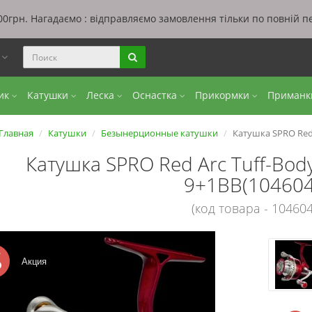
0грн. Нагадаємо : відправляємо замовлення тільки по повній п
ы
бик
Катушки
Леска
Оснастка
Прикормки
Приман
Главная
Катушки
Безынерционные катушки
Катушка SPRO Red 
Катушка SPRO Red Arc Tuff-Bo
9+1BB(104604
(код товара - 104604
Акция