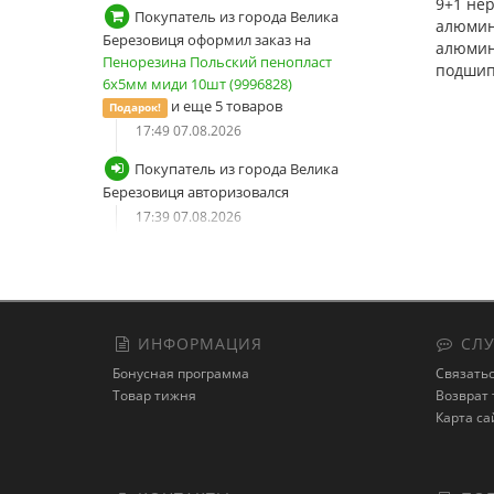
9+1 не
Покупатель из города Велика
алюмин
Березовиця оформил заказ на
алюмин
Пенорезина Польский пенопласт
подшип
6х5мм миди 10шт (9996828)
и еще 5 товаров
Подарок!
17:49 07.08.2026
Покупатель из города Велика
Березовиця авторизовался
17:39 07.08.2026
Покупатель из города Велика
Березовиця сбросил пароль от
учетной записи
17:38 07.08.2026
ИНФОРМАЦИЯ
СЛУ
Покупатель из города Велика
Бонусная программа
Связатьс
Березовиця запросил новый
Товар тижня
Возврат 
пароль
Карта са
17:38 07.08.2026
Покупатель из города Дніпро