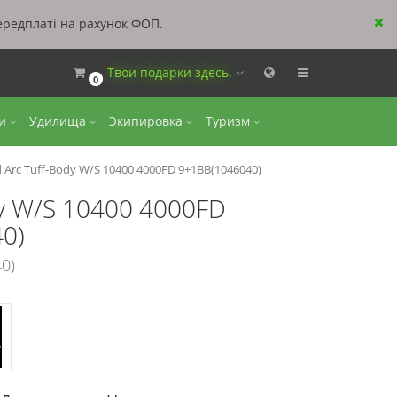
ередплаті на рахунок ФОП.
Твои подарки здесь.
0
ки
Удилища
Экипировка
Туризм
Arc Tuff-Body W/S 10400 4000FD 9+1BB(1046040)
dy W/S 10400 4000FD
0)
0)