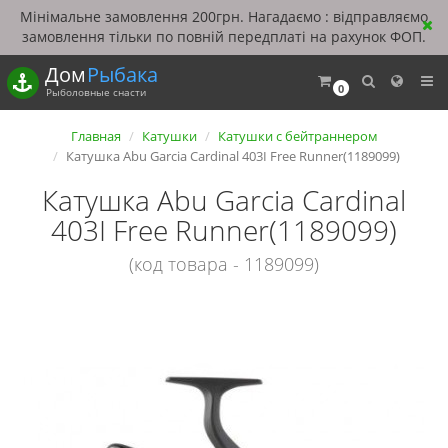
Мінімальне замовлення 200грн. Нагадаємо : відправляємо
замовлення тільки по повній передплаті на рахунок ФОП.
Дом
Рыбака
0
Рыболовные снасти
Главная
Катушки
Катушки с бейтраннером
Катушка Abu Garcia Cardinal 403I Free Runner(1189099)
Катушка Abu Garcia Cardinal
403I Free Runner(1189099)
(код товара - 1189099)