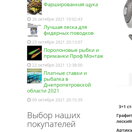
Фаршированная щука
26 октября 2021 19:02:43
Лучшая леска для
фидерных поводков
23 октября 2021 20:13:07
Поролоновые рыбки и
приманки Проф Монтаж
22 октября 2021 12:38:00
Платные ставки и
рыбалка в
Днепропетровской
области 2021
09 октября 2021 20:15:39
3+1 с
Выбор наших
Графит
покупателей
лескиМ
Артику