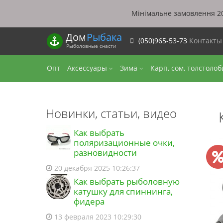
Мінімальне замовлення 20
Дом
Рыбака
(050)965-53-73
Контакт
Рыболовные снасти
Опт
Аксессуары
Зима
Карп, сом, толстоло
Новинки, статьи, видео
Как выбрать
поляризационные очки,
разновидности
20 декабря 2025 10:26:37
Как выбрать рыболовную
катушку для спиннинга,
фидера
13 февраля 2023 10:29:30