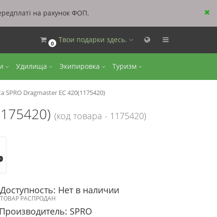
ередплаті на рахунок ФОП.
Твои подарки здесь.
0
ки
Удилища
Экипировка
Туризм
а SPRO Dragmaster EС 420(1175420)
1175420)
(код товара - 1175420)
Доступность: Нет в наличии
ТОВАР РАСПРОДАН
Производитель: SPRO