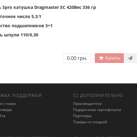
 Spro катушка Dragmaster EС 420Вес 336 гр
точное число 5,3:1
ство подшипников 3+1
ь шпули 110/0,30
0.00 грн.
Купить
ЖБА ПОДДЕРЖКИ
ДОПОЛНИТЕЛЬНО
я с нами
Производители
товара
Подарочные сертификаты
йта
Партнёры
Товары со скидкой