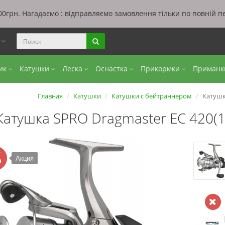
0грн. Нагадаємо : відправляємо замовлення тільки по повній п
ы
бик
Катушки
Леска
Оснастка
Прикормки
Приман
Главная
Катушки
Катушки с бейтраннером
Катушк
Катушка SPRO Dragmaster EС 420(
Акция