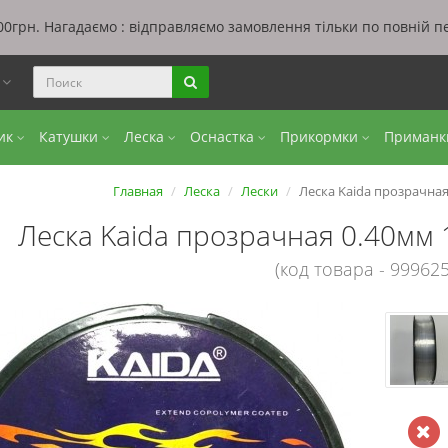
0грн. Нагадаємо : відправляємо замовлення тільки по повній п
ы
бик
Катушки
Леска
Оснастка
Прикормки
Приман
Главная
Леска
Лески
Леска Kaida прозрачная
Леска Kaida прозрачная 0.40мм 
(код товара - 999625