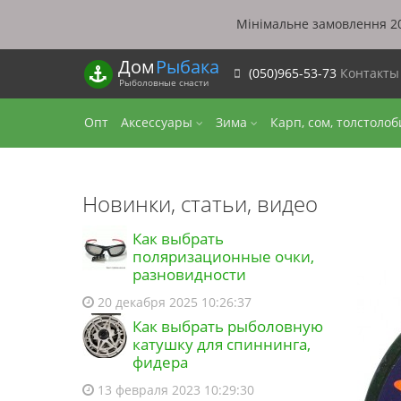
Мінімальне замовлення 20
Дом
Рыбака
(050)965-53-73
Контакт
Рыболовные снасти
Опт
Аксессуары
Зима
Карп, сом, толстоло
Новинки, статьи, видео
Как выбрать
поляризационные очки,
разновидности
20 декабря 2025 10:26:37
Как выбрать рыболовную
катушку для спиннинга,
фидера
13 февраля 2023 10:29:30