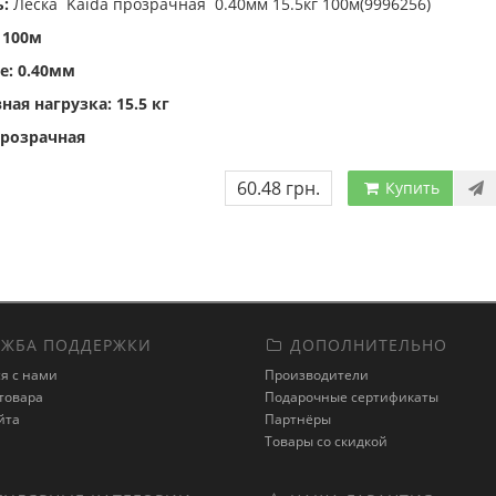
ь:
Леска Kaida прозрачная 0.40мм 15.5кг 100м(9996256)
 100м
е: 0.40мм
ая нагрузка: 15.5 кг
прозрачная
60.48 грн.
Купить
ЖБА ПОДДЕРЖКИ
ДОПОЛНИТЕЛЬНО
я с нами
Производители
товара
Подарочные сертификаты
йта
Партнёры
Товары со скидкой