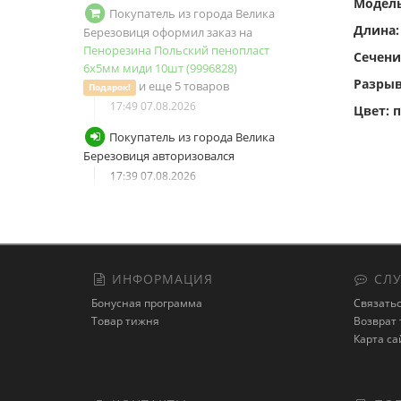
Модел
Длина:
Сечени
Разрывн
Покупатель из города Велика
Подарок!
Березовиця авторизовался
Цвет: 
17:39 07.08.2026
Покупатель из города Велика
Березовиця сбросил пароль от
учетной записи
17:38 07.08.2026
Покупатель из города Велика
Березовиця запросил новый
ИНФОРМАЦИЯ
СЛУ
пароль
Бонусная программа
Связатьс
17:38 07.08.2026
Товар тижня
Возврат 
Покупатель из города Дніпро
Карта са
оформил заказ на
Снасть донная
"Резинка в сборе" 5 крючков 250гр
+ пружина нерж (9997152)