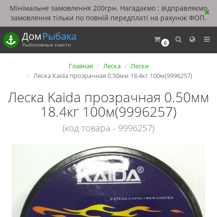
Мінімальне замовлення 200грн. Нагадаємо : відправляємо
замовлення тільки по повній передплаті на рахунок ФОП.
Дом
Рыбака
0
Рыболовные снасти
Главная
Леска
Лески
Леска Kaida прозрачная 0.50мм 18.4кг 100м(9996257)
Леска Kaida прозрачная 0.50мм
18.4кг 100м(9996257)
(код товара - 9996257)