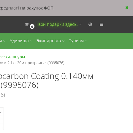
ередплаті на рахунок ФОП.
Твои подарки здесь.
0
ки
Удилища
Экипировка
Туризм
лески, шнуры
40мм 2.1kг 30м прозрачная(9995076)
ocarbon Coating 0.140мм
я(9995076)
6)