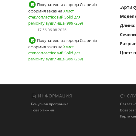
.
Артику
Модел
Длина:
Сечени
Покупатель из города Сваричів
Разрыв
оформил заказ на
Хлист
Цвет: 
стеклопластіковий Solid для
ремонту вудилища (9997259)
17:54 06.08.2026
Покупатель из города Сваричів
зарегистрировал новый аккаунт
17:53 06.08.2026
ИНФОРМАЦИЯ
СЛУ
Покупатель из города Київ
Бонусная программа
Связатьс
авторизовался
Товар тижня
Возврат 
13:04 06.08.2026
Карта са
Покупатель оформил заказ на
Снасть на товстолоба "Кошик-