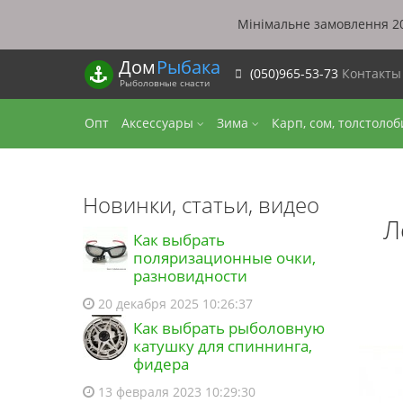
Мінімальне замовлення 20
Дом
Рыбака
(050)965-53-73
Контакт
Рыболовные снасти
Опт
Аксессуары
Зима
Карп, сом, толстоло
Новинки, статьи, видео
Л
Как выбрать
поляризационные очки,
разновидности
20 декабря 2025 10:26:37
Как выбрать рыболовную
катушку для спиннинга,
фидера
13 февраля 2023 10:29:30