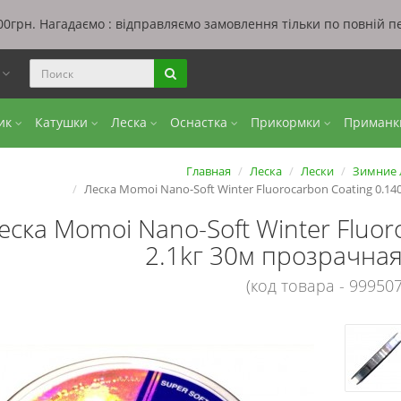
0грн. Нагадаємо : відправляємо замовлення тільки по повній п
ы
бик
Катушки
Леска
Оснастка
Прикормки
Приман
Главная
Леска
Лески
Зимние 
Леска Momoi Nano-Soft Winter Fluorocarbon Coating 0.1
еска Momoi Nano-Soft Winter Fluor
2.1kг 30м прозрачна
(код товара - 999507