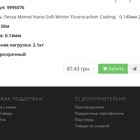
л: 9995076
ь:
Леска Momoi Nano-Soft Winter Fluorocarbon Coating 0.140мм 
 30м
е: 0.14мм
ная нагрузка: 2.1кг
прозрачный
87.43 грн.
Купить
ЖБА ПОДДЕРЖКИ
ДОПОЛНИТЕЛЬНО
я с нами
Производители
товара
Подарочные сертификаты
йта
Партнёры
Товары со скидкой